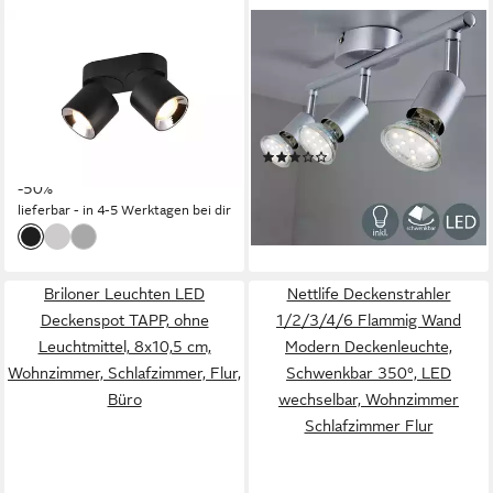
TRIO LEUCHTEN
B.K.LICHT
LED Deckenstrahler,
Deckenleuchte Deckenspot
Dimmfunktion, LED
3x3W 750lm 3000K - 30-01-
wechselbar, Warmweiß,
03-T, LED wechselbar,
Wandstrahler innen, dimmbar
Titanfarbig Schwenkbar
(2)
45,49 €
über Schalter, Aufbauspots
UVP
90,97 €
Drehbar GU10 Modern
29,00 €
UVP
35,99 €
Schwarz 18cm
-50%
-19%
lieferbar - in 4-5 Werktagen bei dir
lieferbar - in 3-4 Werktagen bei dir
Briloner Leuchten LED
Nettlife Deckenstrahler
Deckenspot TAPP, ohne
1/2/3/4/6 Flammig Wand
Leuchtmittel, 8x10,5 cm,
Modern Deckenleuchte,
Wohnzimmer, Schlafzimmer, Flur,
Schwenkbar 350°, LED
Büro
wechselbar, Wohnzimmer
Schlafzimmer Flur