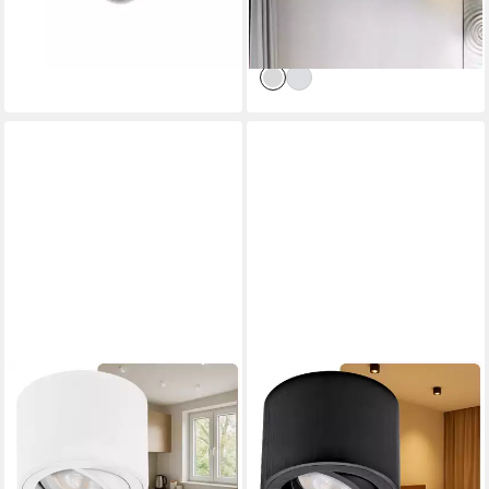
17,98 €
UVP
43,99 €
Flur Deckenspot für
-59%
Schlafzimmer Küche
lieferbar - in 3-4 Werktagen bei dir
SWEET LED
SWEET LED
LED Aufbaustrahler flach 4er
LED Aufbaustrahler 4er Set
Set 5 W 230 V Aufbauspots
flache LED Aufbauspots
rund weiß matt Aluminium,
schwarz - rund & schwenkbar,
LED wechselbar, Warmweiß,
5 W, 230V, LED wechselbar,