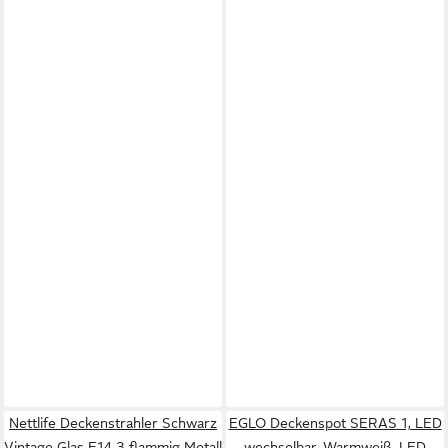
Nettlife Deckenstrahler Schwarz
EGLO Deckenspot SERAS 1, LED
Vintage Glas E14 3 flammig Metall
wechselbar, Warmweiß, LED