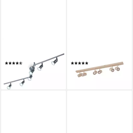
B.K.LICHT
LINDBY
Deckenleuchte 30-01-06-T,
Deckenstrahler Kardis, Metall,
LED wechselbar
Creme IP20, 6 x 10 W LED
(17)
(2)
ab 49,99 €
84,90 €
UVP
79,99 €
UVP
99,90 €
-38%
-15%
lieferbar - in 2-3 Werktagen bei dir
lieferbar - in 3-4 Werktagen bei dir