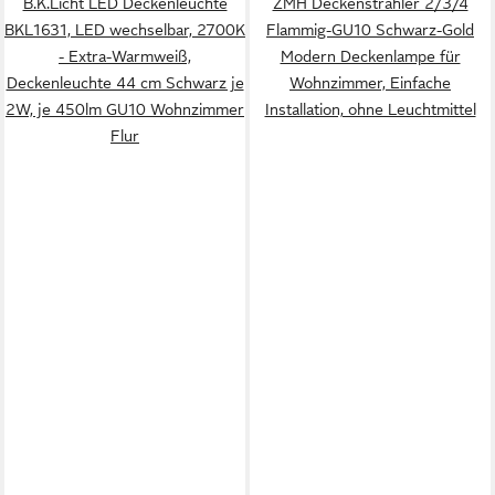
B.K.Licht LED Deckenleuchte
ZMH Deckenstrahler 2/3/4
BKL1631, LED wechselbar, 2700K
Flammig-GU10 Schwarz-Gold
- Extra-Warmweiß,
Modern Deckenlampe für
Deckenleuchte 44 cm Schwarz je
Wohnzimmer, Einfache
2W, je 450lm GU10 Wohnzimmer
Installation, ohne Leuchtmittel
Flur