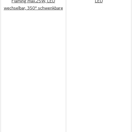
Flaming max.25W, LED
LED
wechselbar, 350° schwenkbare