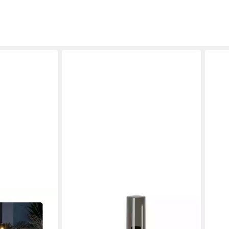
SSC-LUXON
SSC-
VARDA
LED Gartenstrahler VARDA
LED 
 E27 Vintage
Pollerleuchte Bewegungsmelder &
Poll