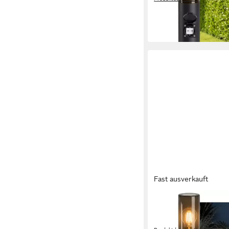
59,33 €
UVP
99,95 €
-41%
in 2-3 Werktagen bei dir
Fast ausverkauft
SSC-LUXON
LED Gartenstrahler 
Wegeleuchte Pollerle