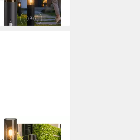
5 €
UVP
129,95 €
 Werktagen bei dir
LUXON
Gartenstrahler VARDA
leuchte mit Steckdose Smart