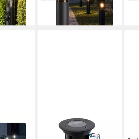
49,33 €
79,9
UVP
79,95 €
-38%
-38%
in 2-3 Werktagen bei dir
in 2-3
LINOVUM
SSC-
VARDA
LED Gartenstrahler 4x BORU
LED 
uchte mit Smart
Bodenleuchten schwarz IP67
Wege