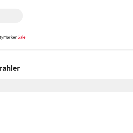
ty
Marken
Sale
rahler