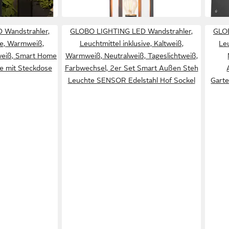
in 2-3 Werktagen bei dir
Wandstrahler,
GLOBO LIGHTING LED Wandstrahler,
GLOB
ive, Warmweiß,
Leuchtmittel inklusive, Kaltweiß,
Le
tweiß, Smart Home
Warmweiß, Neutralweiß, Tageslichtweiß,
 mit Steckdose
Farbwechsel, 2er Set Smart Außen Steh
Leuchte SENSOR Edelstahl Hof Sockel
Gart