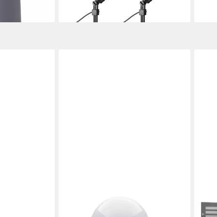
-62%
in 2-3
in 4-5 Werktagen bei dir
SELLTEC
QAZ
ane
Gartenstrahler Kugelleuchte KIRA
LED 
50,9
SET