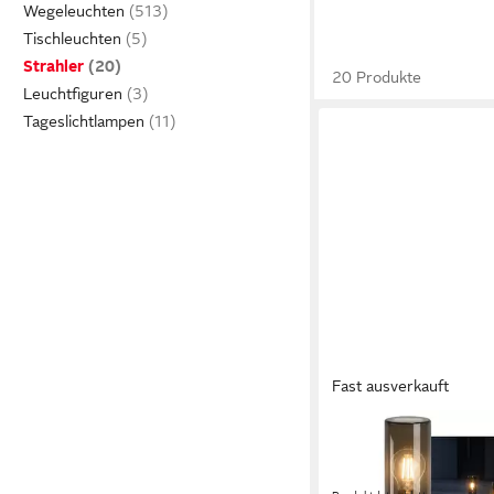
Wegeleuchten
Tischleuchten
Strahler
20 Produkte
Leuchtfiguren
Tageslichtlampen
Fast ausverkauft
SSC-LUXON
LED Gartenstrahler 
Pollerleuchte mit LED