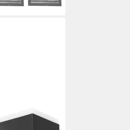
 Werktagen bei dir
O LIGHTING
Wandstrahler
5 €
UVP
149,99 €
 Werktagen bei dir