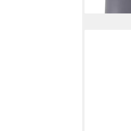
-42%
in 2-3 Werktagen bei dir
QAZQA
Gartenstrahler Hurric
11,95 €
UVP
25,95 €