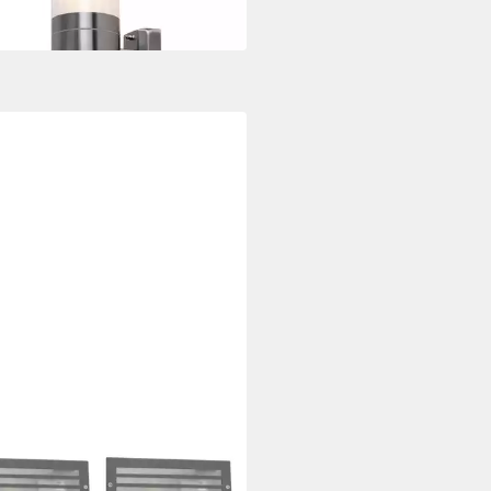
 Werktagen bei dir
QA
Einbaustrahler 93932
0 €
UVP
109,00 €