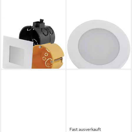
HEITRONIC
HEITRONIC
LED Einbauleuchte LED-
Einbauleuchte Heitronic
Einbauleuchte 27632, Geringe
500034 Casablanca LED-
Einbautiefe
Einbauleuchte LED LED fest
29,94 €
eingebaut
lieferbar - in 2-3 Werktagen bei dir
10,54 €
lieferbar - in 2-3 Werktagen bei dir
Fast ausverkauft