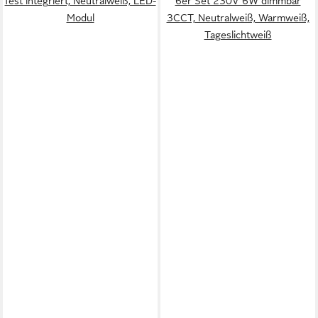
fest integriert, Neutralweiß, LED-
6er Set 230V 6W dimmbar
Modul
3CCT, Neutralweiß, Warmweiß,
Tageslichtweiß