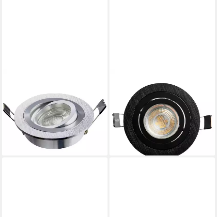
HEITRONIC
HEITRONIC
Einbauleuchte Heitronic
Einbauleuchte Einbaustrahler
500591 DL7801
in Schwarz schwenkbar rund
11,99 €
Einbauleuchte LED LED fest
UVP
17,99 €
eingebaut 8 W Alu
-33%
lieferbar - in 2-3 Werktagen bei dir
12,20 €
leider ausverkauft