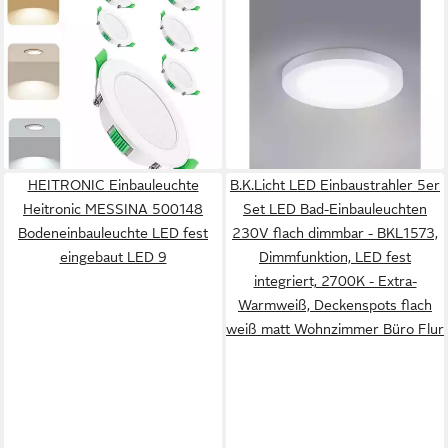
LED Einbaustrahler 6er Pack
Einbauleuchte Heitronic
Ultraflach 90mm
23166 Selesto LED-
Einbauleuchte,3
Einbaupanel LED LED fest
Farbtemperatur 3000K-
eingebaut 13.2
29,99 €
25,94 €
6500K, 7W, LED fest
UVP
49,99 €
lieferbar - in 2-3 Werktagen bei dir
integriert
-40%
lieferbar - in 3-4 Werktagen bei dir
HEITRONIC Einbauleuchte
B.K.Licht LED Einbaustrahler 5er
Heitronic MESSINA 500148
Set LED Bad-Einbauleuchten
Bodeneinbauleuchte LED fest
230V flach dimmbar - BKL1573,
eingebaut LED 9
Dimmfunktion, LED fest
integriert, 2700K - Extra-
Warmweiß, Deckenspots flach
weiß matt Wohnzimmer Büro Flur