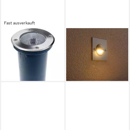
Fast ausverkauft
HEITRONIC
HEITRONIC
Einbauleuchte Heitronic
Einbauleuchte LED
BERLIN 36864
Einbauleuchte 3W 3000K
Bodeneinbauleuchte E27
145lm IP64 80x80mm, LED
19,89 €
Edelstahl
UVP
131,95 €
ab 39,53 €
-85%
lieferbar - in 2-3 Werktagen bei dir
lieferbar - in 2-3 Werktagen bei dir