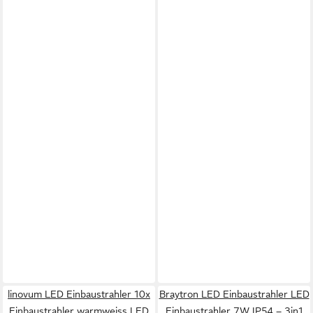
linovum LED Einbaustrahler 10x
Braytron LED Einbaustrahler LED
Einbaustrahler warmweiss LED
Einbaustrahler 7W IP54 – 3in1