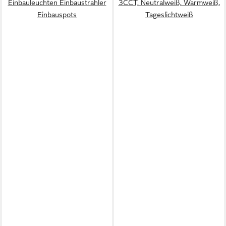
Einbauleuchten Einbaustrahler
3CCT, Neutralweiß, Warmweiß,
Einbauspots
Tageslichtweiß