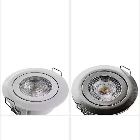
HEITRONIC
HEITRONIC
Einbauleuchte Heitronic
Einbauleuchte Heitronic
500665 DL7202 LED-
500666 DL7202 LED-
Einbauleuchte LED LED fest
Einbauleuchte LED LED fest
eingebaut 5 W
eingebaut 5 W
16,39 €
ab 12,34 €
lieferbar - in 2-3 Werktagen bei dir
lieferbar - in 2-3 Werktagen bei dir