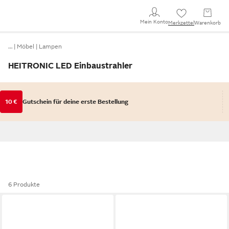
Mein Konto
Merkzettel
Warenkorb
…
Möbel
Lampen
HEITRONIC LED Einbaustrahler
10 €
Gutschein für deine erste Bestellung
6 Produkte