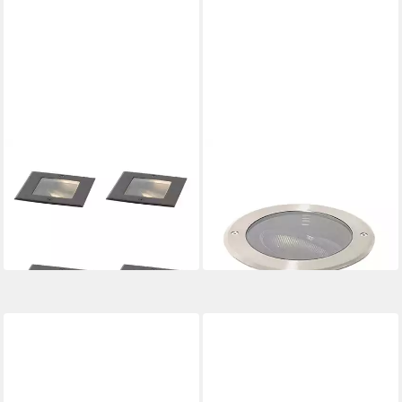
QAZQA
QAZQA
LED Einbaustrahler 106901
LED Einbaustrahler Delux
145,00 €
honey
UVP
245,00 €
71,90 €
UVP
119,00 €
-41%
-40%
in 4-5 Werktagen bei dir
in 4-5 Werktagen bei dir