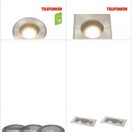
TELEFUNKEN
TELEFUNKEN
LED Einbaustrahler
LED Einbaustrahler
322702TF
322802TF
37,95 €
39,95 €
in 3-4 Werktagen bei dir
in 3-4 Werktagen bei dir
QAZQA
QAZQA
LED Einbaustrahler Delux
LED Einbaustrahler 106898
275,00 €
honey
UVP
479,00 €
Produktdatenblatt
-43%