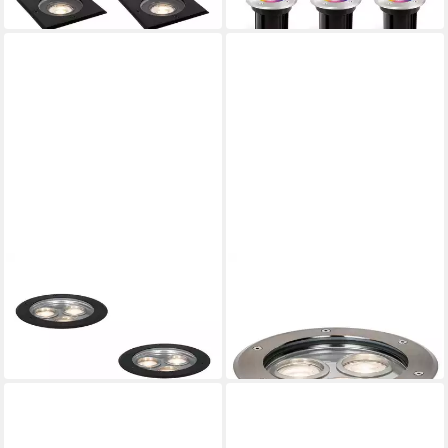
in 2-3 Werktagen bei dir
QAZQA
QAZQA
LED Einbaustrahler 107628
LED Einbaustrahler 107629
199,00 €
185,00 €
UVP
329,00 €
UVP
329,00 €
-40%
-44%
in 4-5 Werktagen bei dir
in 4-5 Werktagen bei dir