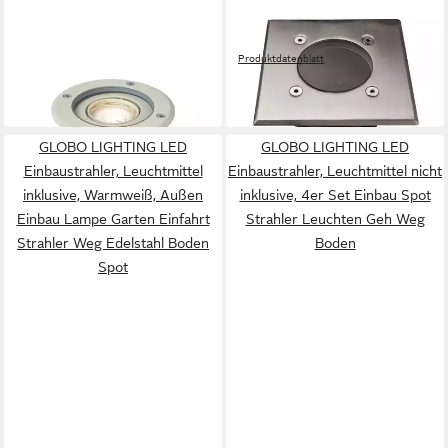
QAZQA
V-TAC
LED Einbaustrahler Delux
LED Einbaustrahler
33,90 €
Produktdatenblatt
UVP
54,95 €
31,99 €
-38%
in 2-3 Werktagen bei dir
in 4-5 Werktagen bei dir
GLOBO LIGHTING LED
GLOBO LIGHTING LED
Einbaustrahler, Leuchtmittel
Einbaustrahler, Leuchtmittel nicht
inklusive, Warmweiß, Außen
inklusive, 4er Set Einbau Spot
Einbau Lampe Garten Einfahrt
Strahler Leuchten Geh Weg
Strahler Weg Edelstahl Boden
Boden
Spot