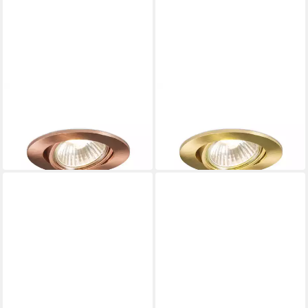
QAZQA
QAZQA
LED Einbaustrahler Cisco
LED Einbaustrahler Cisco
14,90 €
17,90 €
UVP
16,95 €
in 4-5 Werktagen bei dir
-12%
in 4-5 Werktagen bei dir