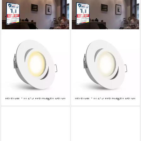
LINOVUM
LINOVUM
LED Einbaustrahler 10 x LED
LED Einbaustrahler 10x LED
Einbaustrahler weiss rund
Einbaustrahler schwenkbar
schwenkbar Spot inkl. LED
Spot inkl. LED GU10 3W
GU10, Warmweiß
neutralweiß, Neutralweiß
Produktdatenblatt
Produktdatenblatt
89,95 €
89,33 €
UVP
149,95 €
UVP
149,95 €
(9,00 €/ 1 Stk)
(8,93 €/ 1 Stk)
-40%
-40%
lieferbar - in 2-3 Werktagen bei dir
lieferbar - in 2-3 Werktagen bei dir