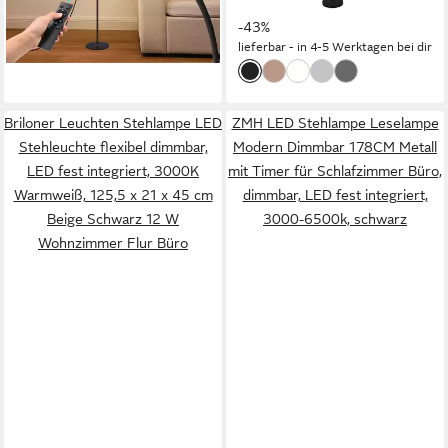
62,99 €
50,99 €
UVP
89,99 €
UVP
89,98 €
Schwarz Höhe 151cm
-30%
-43%
lieferbar - in 3-4 Werktagen bei dir
lieferbar - in 4-5 Werktagen bei dir
Briloner Leuchten Stehlampe LED
ZMH LED Stehlampe Leselampe
Stehleuchte flexibel dimmbar,
Modern Dimmbar 178CM Metall
LED fest integriert, 3000K
mit Timer für Schlafzimmer Büro,
Warmweiß, 125,5 x 21 x 45 cm
dimmbar, LED fest integriert,
Beige Schwarz 12 W
3000-6500k, schwarz
Wohnzimmer Flur Büro