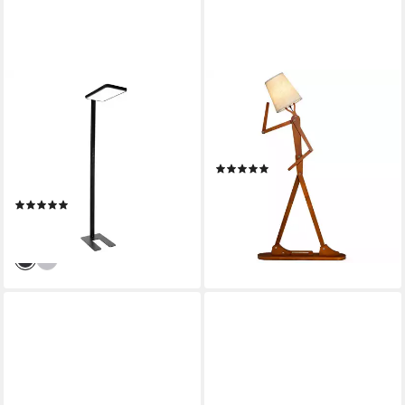
LUXULA
COSTWAY
LED Stehlampe LUXULA LED
Stehlampe, humanoide
Stehleuchte 100 W 4000 K
Eckleuchte mit verstellbaren
Neutralweiß Schwarz,
Gelenken
(19)
Neutralweiß
78,99 €
UVP
109,99 €
Produktdatenblatt
(2)
-28%
229,00 €
lieferbar - in 3-4 Werktagen bei dir
lieferbar - in 2-3 Werktagen bei dir