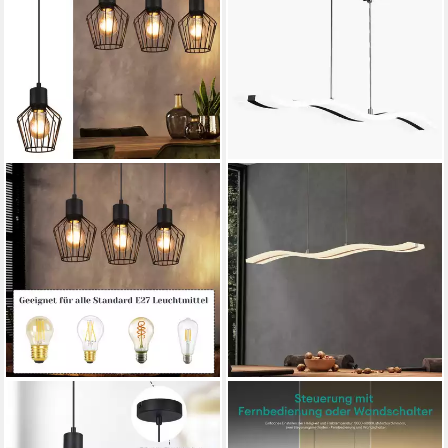
NETTLIFE
MAI & MAI
Pendelleuchte Retro
LED Pendelleuchte
Schwarz Esstisch E27
Hängelampe Dimmbar mit