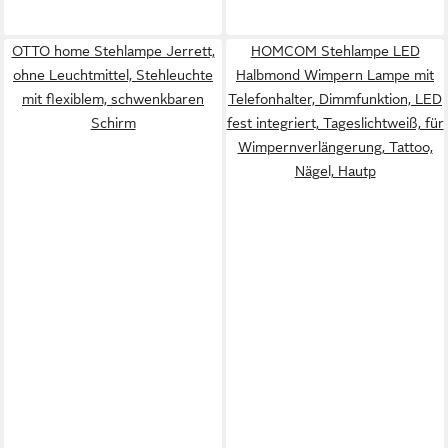
OTTO home Stehlampe Jerrett,
HOMCOM Stehlampe LED
ohne Leuchtmittel, Stehleuchte
Halbmond Wimpern Lampe mit
mit flexiblem, schwenkbaren
Telefonhalter, Dimmfunktion, LED
Schirm
fest integriert, Tageslichtweiß, für
Wimpernverlängerung, Tattoo,
Nägel, Hautp