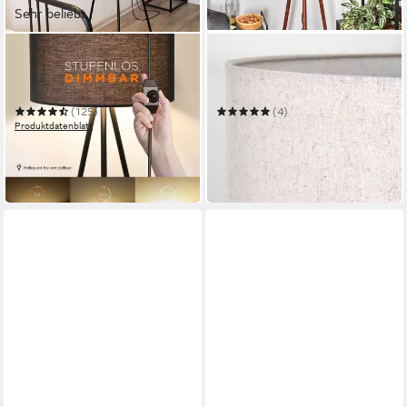
Sehr beliebt
TOMONS
HOFSTEIN
LED Stehlampe Dimmbar,
Stehlampe Stehlampe aus
Stehleuchte mit
Holz/Stoff in
Dreibeinstativ aus Metall
Dunkelbraun/Beige/Weiß
(125)
(4)
Produktdatenblatt
69,99 €
UVP
104,90 €
64,99 €
UVP
138,99 €
-33%
-53%
in 2-3 Werktagen bei dir
in 3-4 Werktagen bei dir