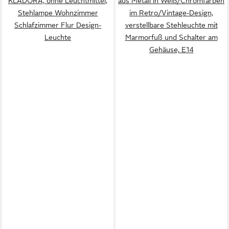
KLADORA, ohne Leuchtmittel,
aus Metall in Weiß/Chromfarben
Stehlampe Wohnzimmer
im Retro/Vintage-Design,
Schlafzimmer Flur Design-
verstellbare Stehleuchte mit
Leuchte
Marmorfuß und Schalter am
Gehäuse, E14