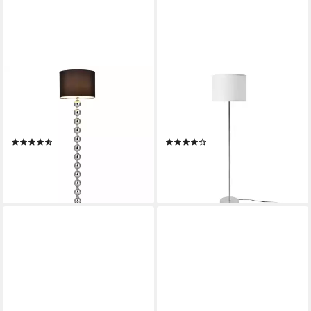
LUX.PRO
LUX.PRO
Stehlampe, ohne Leuchtmittel,
Stehlampe, ohne Leuchtmittel,
»Spheric Black« Elegante
»Tamworth« Stehleuchte E27
Stehleuchte Höhe 155cm
161 x Ø40 cm Silber / Weiß
(45)
(7)
73,99 €
41,99 €
UVP
142,99 €
UVP
53,99 €
-48%
-22%
lieferbar - in 5-6 Werktagen bei dir
lieferbar - in 5-6 Werktagen bei dir