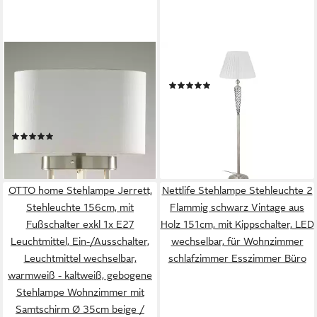
CASA NOVA
RELAXDAYS
Stehlampe casa NOVA
Stehlampe antik
(5)
Stehleuchte DOMI DH
89,99 €
UVP
149,99 €
40x154 cm silber Stehlampe
-40%
Leseleuchte, Warmweiß
lieferbar - in 2-3 Werktagen bei dir
(2)
199,00 €
lieferbar - in 5-6 Werktagen bei dir
OTTO home Stehlampe Jerrett,
Nettlife Stehlampe Stehleuchte 2
Stehleuchte 156cm, mit
Flammig schwarz Vintage aus
Fußschalter exkl 1x E27
Holz 151cm, mit Kippschalter, LED
Leuchtmittel, Ein-/Ausschalter,
wechselbar, für Wohnzimmer
Leuchtmittel wechselbar,
schlafzimmer Esszimmer Büro
warmweiß - kaltweiß, gebogene
Stehlampe Wohnzimmer mit
Samtschirm Ø 35cm beige /