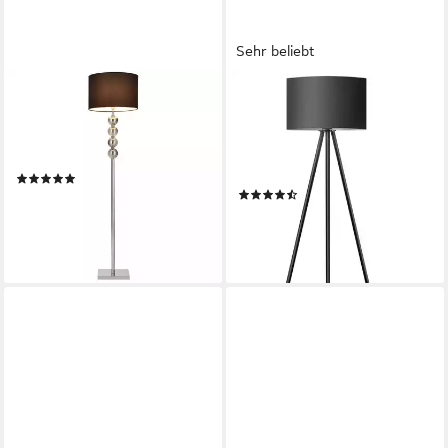
Sehr beliebt
LUX.PRO
TOMONS
Stehlampe, ohne Leuchtmittel,
LED Stehlampe Dimmbar,
»Spheridern« - 158cm -
Stehleuchte mit Dreibeinstativ
Schwarz - 1xE27
aus Metall, LED wechselbar
(38)
Produktdatenblatt
(125)
56,99 €
UVP
89,99 €
64,99 €
UVP
138,99 €
-37%
-53%
lieferbar - in 5-6 Werktagen bei dir
lieferbar - in 5-6 Werktagen bei dir