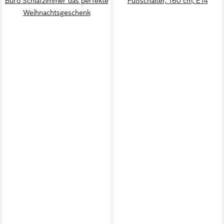
Büro Schlafzimmer das perfekte
Fußschalter, 160 cm, E14
Weihnachtsgeschenk