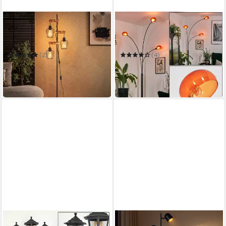
NETTLIFE
HOFSTEIN
Stehlampe Wohnzimmer Holz
Stehlampe Stehlampe aus
E27 Stehleuchte Vintage
Metall in Schwarz/Orange im
Schwarz Metall 152cm
Retro/Vintage-Design
(2)
(4)
75,98 €
99,99 €
UVP
159,99 €
UVP
129,90 €
-53%
-23%
in 2-3 Werktagen bei dir
in 2-3 Werktagen bei dir
HOFSTEIN
NETTLIFE