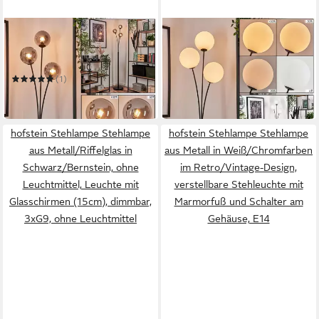
HOFSTEIN
HOFSTEIN
Stehlampe Stehlampe aus
Stehlampe Stehlampe aus
Metall/Glas in
Metall/Glas in
109,99 €
Schwarz/Rauchfarben
Schwarz/Weiß
(1)
in 2-3 Werktagen bei dir
109,99 €
in 2-3 Werktagen bei dir
hofstein Stehlampe Stehlampe
hofstein Stehlampe Stehlampe
aus Metall/Riffelglas in
aus Metall in Weiß/Chromfarben
Schwarz/Bernstein, ohne
im Retro/Vintage-Design,
Leuchtmittel, Leuchte mit
verstellbare Stehleuchte mit
Glasschirmen (15cm), dimmbar,
Marmorfuß und Schalter am
3xG9, ohne Leuchtmittel
Gehäuse, E14