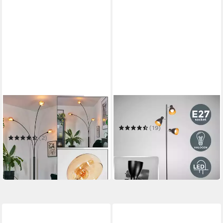
HOFSTEIN
B.K.LICHT
Stehlampe Stehlampe aus
Stehlampe BKL1199
Metall in Schwarz/Bernstein
(19)
im Retro/Vintage-Design
61,30 €
UVP
83,99 €
(2)
99,99 €
UVP
129,90 €
-27%
-23%
in 3-4 Werktagen bei dir
in 2-3 Werktagen bei dir