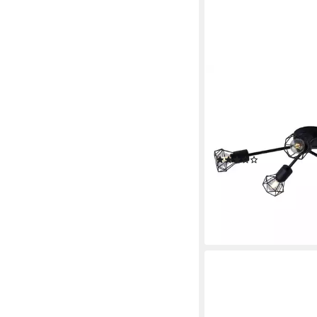
GLOBO LIGHTING
LED Deckenspot, Leuch
inklusive, RETRO De
schwarz Wohn Zimmer
Käfig Spot Strahler
(2)
ab 49,99 €
UVP
99,99 
-50%
lieferbar - in 3-4 Werktag