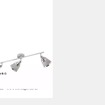
I
enspots, ohne Leuchtmittel,
n, Deckenleuchte Treppenhaus
enbeleuchtung Lichtspots, B.
m
(2)
9 €
UVP
57,00 €
%
rbar - in 2-3 Werktagen bei dir