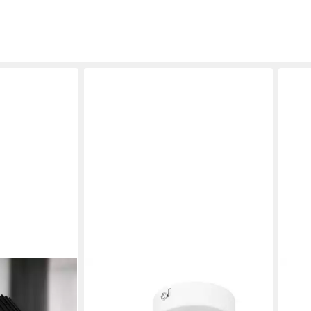
IMPTS
IMPT
enleuchte
LED Deckenspots Deckenleuchte
LED 
kbar GU10
Spotleuchte Deckenstrahler, Nicht
Spot