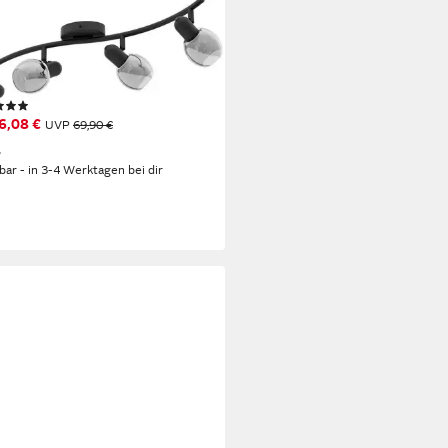
O
enspot POLLICA, ohne
htmittel, Leuchtmittel
selbar, Deckenlampe
(1)
6,08 €
UVP
69,90 €
%
rbar - in 3-4 Werktagen bei dir