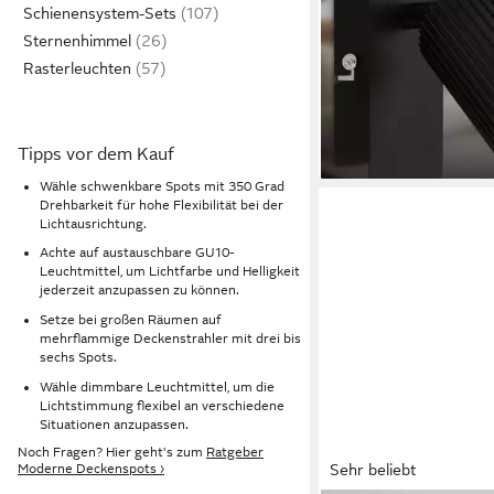
Schienensystem-Sets
Deckenlampe Wohnzim
Sternenhimmel
flammig, ohne Leuchtm
ab 9,95 €
Abhängig vom Leuchtm
12,95 €
Rasterleuchten
Schwarz, Beige, Coff
-23%
lieferbar - in 3-4 Werktag
Wohnzimmer, Flur, Bü
Tipps vor dem Kauf
Wähle schwenkbare Spots mit 350 Grad
Drehbarkeit für hohe Flexibilität bei der
Lichtausrichtung.
Achte auf austauschbare GU10-
Leuchtmittel, um Lichtfarbe und Helligkeit
jederzeit anzupassen zu können.
Setze bei großen Räumen auf
mehrflammige Deckenstrahler mit drei bis
sechs Spots.
Wähle dimmbare Leuchtmittel, um die
Lichtstimmung flexibel an verschiedene
Situationen anzupassen.
Noch Fragen? Hier geht's zum
Ratgeber
Sehr beliebt
Moderne Deckenspots ›