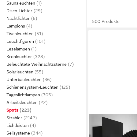
Saunaleuchten
Disco-Lichter
Nachtlichter
500 Produkte
Lampions
Tischleuchten
Leuchtfiguren
Leselampen
Kronleuchter
Beleuchtete Weihnachtssterne
Solarleuchten
Unterbauleuchten
Schienensystem-Leuchten
Tageslichtlampen
Arbeitsleuchten
Spots
Strahler
BRILONER LEUCHTEN
Lichtleisten
LED Deckenspot Deck
Seilsysteme
Wandleuchte schwen