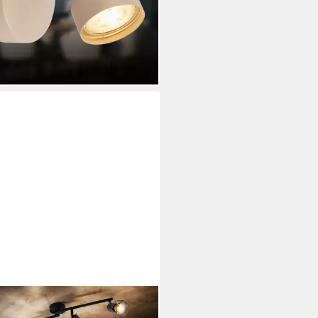
,95 €
UVP
9,95 €
40W, GU10, Innen, Wohnzimmer
rbar - in 3-4 Werktagen bei dir
O LIGHTING
enspot, Leuchtmittel nicht