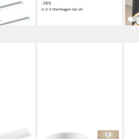
-36%
-62%
in 2-3 Werktagen bei dir
in 4-5
Schw
Wei
W
ZMH
TRIO