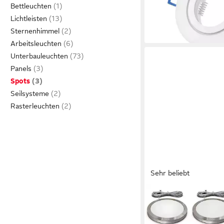
21,99 €
Bettleuchten
in 4-5 Werktagen bei dir
Lichtleisten
Sternenhimmel
Arbeitsleuchten
Unterbauleuchten
Panels
Spots
Seilsysteme
Rasterleuchten
Sehr beliebt
B.K.LICHT
LED Unterbauleuchte 
Schrankleuchten 6x 1
34,99 €
BKL1187