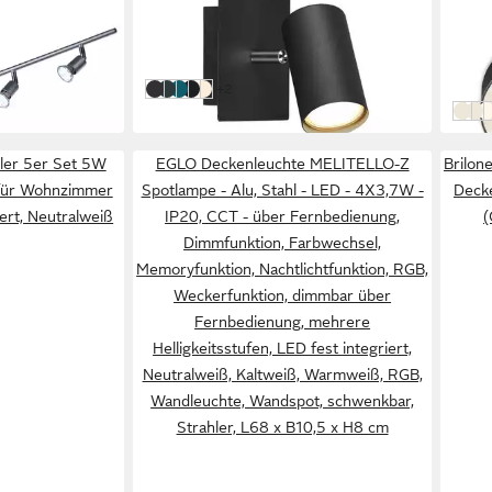
18,99 €
Ster
UVP
30,98 €
18,9
Wohn
-39%
-65%
in 5-6 Werktagen bei dir
weitere Farben:
+2
Schwarz matt
Weiß
Silber matt
Schwarz Gold
Altmessing
in 2-3
schw
sil
w
ler 5er Set 5W
EGLO Deckenleuchte MELITELLO-Z
Brilon
 für Wohnzimmer
Spotlampe - Alu, Stahl - LED - 4X3,7W -
Deck
ert, Neutralweiß
IP20, CCT - über Fernbedienung,
(
Dimmfunktion, Farbwechsel,
Memoryfunktion, Nachtlichtfunktion, RGB,
Weckerfunktion, dimmbar über
Fernbedienung, mehrere
Helligkeitsstufen, LED fest integriert,
Neutralweiß, Kaltweiß, Warmweiß, RGB,
Wandleuchte, Wandspot, schwenkbar,
Strahler, L68 x B10,5 x H8 cm