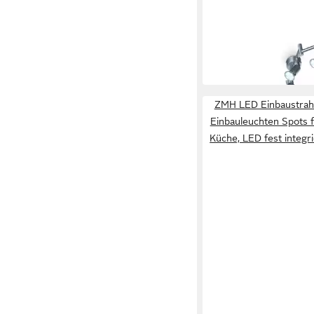
ab 49,99 €
UVP
79,99 €
-38%
in 2-3 Werktagen bei dir
ZMH LED Einbaustrah
Einbauleuchten Spots
Küche, LED fest integri