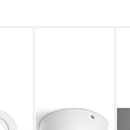
PHILIPS
BRIL
pots 4 stück
LED Deckenspot myLiving Phase
Deck
minium
Einzelspot, 500lm
Warm