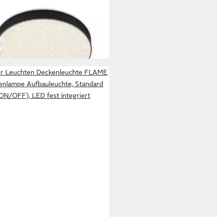
nhimmeleffekt
9 €
zimmerlampe Aufbauleuchte
UVP
54,95 €
 Werktagen bei dir
arz
berfarben
eiß
er Leuchten Deckenleuchte FLAME
enlampe Aufbauleuchte, Standard
ON/OFF), LED fest integriert