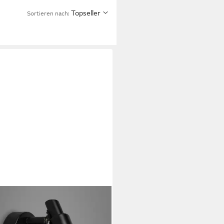
Topseller
Sortieren nach:
ONER LEUCHTEN
enspot LED Deckenspot Extra-
weiß schwenkbar GU10