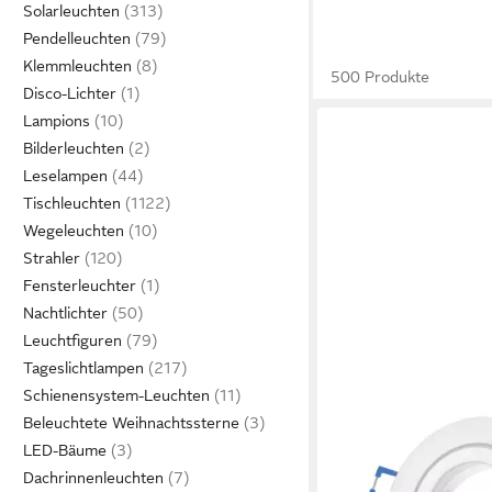
Solarleuchten
Pendelleuchten
Klemmleuchten
500 Produkte
Disco-Lichter
Lampions
Bilderleuchten
Leselampen
Tischleuchten
Wegeleuchten
Strahler
Fensterleuchter
Nachtlichter
Leuchtfiguren
Tageslichtlampen
Schienensystem-Leuchten
Beleuchtete Weihnachtssterne
SWEET LED
LED-Bäume
Deckenspot Bad IP44 s
weiß Badezimmer Alu
Dachrinnenleuchten