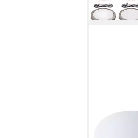
UVP
49,99 €
-30%
in 3-4 Werktagen bei dir
PAULMANN
Aufbauleuchte Barre
470lm
32,66 €
UVP
41,99 €