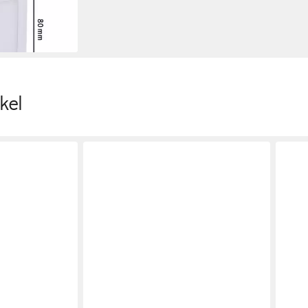
en bei dir
kel