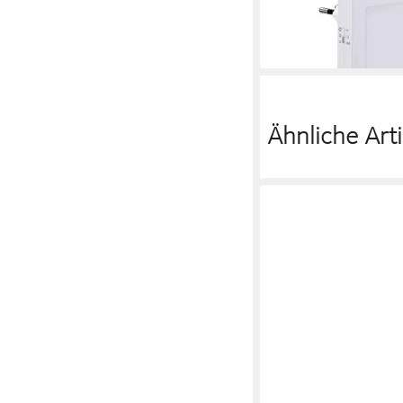
Warmweiß Weiß
ab 11,16 €
lieferbar - in 2-3 Werktag
Ähnliche Arti