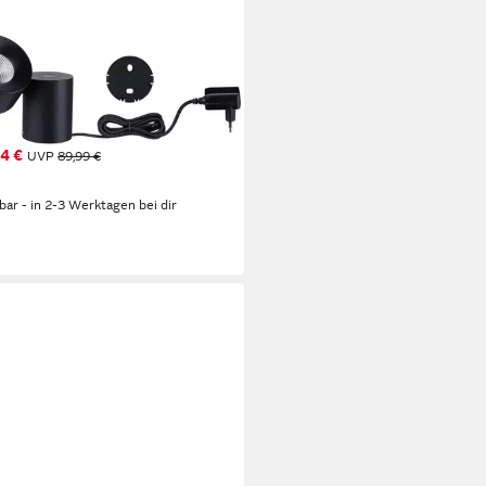
LMANN
hleuchte Puric Pane, LED fest
griert, Warmweiß, 3-Step
mbar
4 €
UVP
89,99 €
%
rbar - in 2-3 Werktagen bei dir