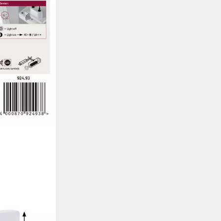
Esby 92493
atisch LED