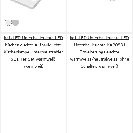
24,90 €
ab 84,90 €
UVP
29,90 €
warmweiß
lieferbar - in 2-3 Werktagen bei dir
-17%
lieferbar - in 2-3 Werktagen bei dir
kalb LED Unterbauleuchte LED
kalb LED Unterbauleuchte LED
Küchenleuchte Aufbauleuchte
Unterbauleuchte KA20891
Küchenlampe Unterbaustrahler
Erweiterungsleuchte
SET, 1er Set warmweiß,
warmweiss/neutralweiss, ohne
warmweiß
Schalter, warmweiß