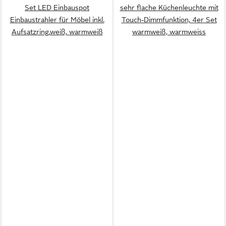
Set LED Einbauspot
sehr flache Küchenleuchte mit
Einbaustrahler für Möbel inkl.
Touch-Dimmfunktion, 4er Set
Aufsatzring,weiß, warmweiß
warmweiß, warmweiss