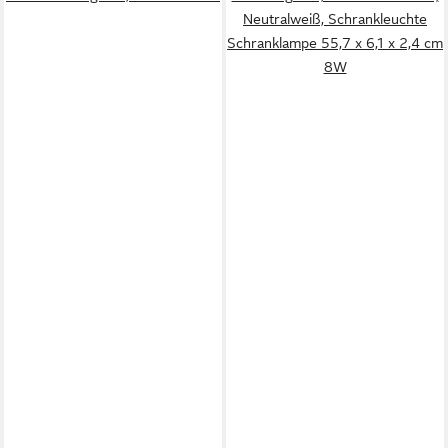
Neutralweiß, Schrankleuchte
Schranklampe 55,7 x 6,1 x 2,4 cm
8W