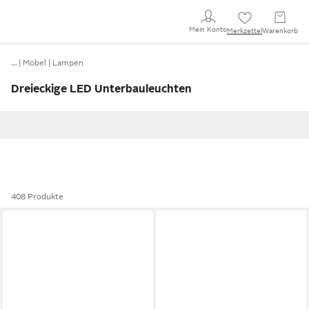
Mein Konto
Merkzettel
Warenkorb
…
Möbel
Lampen
Dreieckige LED Unterbauleuchten
408 Produkte