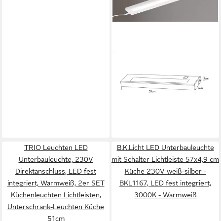
TRIO LEUCHTEN
LED Unterbauleuchte, 230V
Direktanschluss, LED fest
integriert, Warmweiß, 2er
SET Unterbau-Leisten
58,99 €
Küchenbeleuchtung,
lieferbar - in 4-5 Werktagen bei dir
Unterbaulichter Küche 55cm
TRIO Leuchten LED
B.K.Licht LED Unterbauleuchte
Unterbauleuchte, 230V
mit Schalter Lichtleiste 57x4,9 cm
Direktanschluss, LED fest
Küche 230V weiß-silber -
integriert, Warmweiß, 2er SET
BKL1167, LED fest integriert,
Küchenleuchten Lichtleisten,
3000K - Warmweiß
Unterschrank-Leuchten Küche
51cm