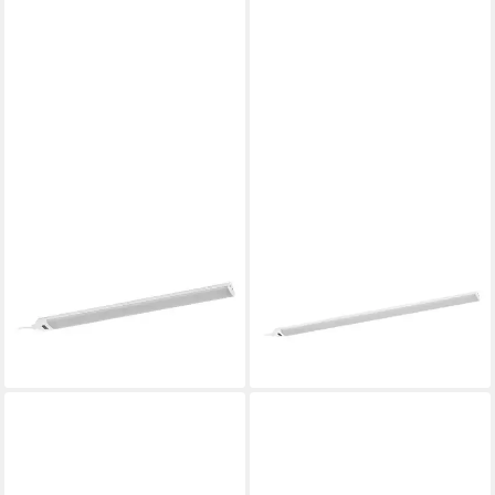
OSRAM
OSRAM
Unterbauleuchte Osram LED
Unterbauleuchte Osram LED
Unterbauleuchte Linear Angle
Unterbauleuchte Linear Angle
rahmenlos, Dimmbar mit
rahmenlos, Dimmbar mit
Bewegungsmelder
Bewegungsmelder
27,29 €
32,29 €
lieferbar - in 3-4 Werktagen bei dir
lieferbar - in 3-4 Werktagen bei dir