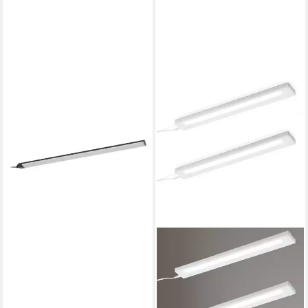
OSRAM
Unterbauleuchte Osram LED
Unterbauleuchte Linear Angle
rahmenlos, Dimmbar mit
Bewegungsmelder
32,29 €
lieferbar - in 3-4 Werktagen bei dir