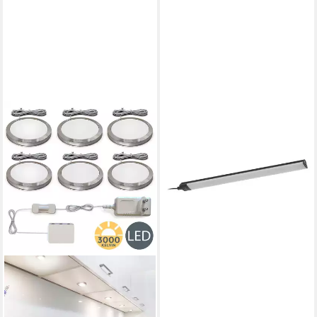
OSRAM
Unterbauleuchte Osram LED
Unterbauleuchte Linear Angle
rahmenlos, Dimmbar mit
Bewegungsmelder
27,29 €
lieferbar - in 3-4 Werktagen bei dir