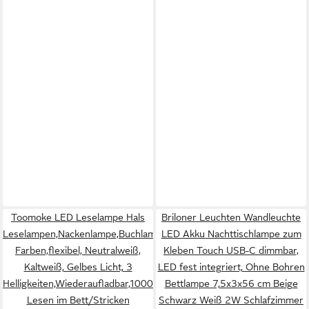
Toomoke LED Leselampe Hals
Briloner Leuchten Wandleuchte
Leselampen,Nackenlampe,Buchlampe,3
LED Akku Nachttischlampe zum
Farben,flexibel, Neutralweiß,
Kleben Touch USB-C dimmbar,
Kaltweiß, Gelbes Licht, 3
LED fest integriert, Ohne Bohren
Helligkeiten,Wiederaufladbar,1000mAh,für
Bettlampe 7,5x3x56 cm Beige
Lesen im Bett/Stricken
Schwarz Weiß 2W Schlafzimmer