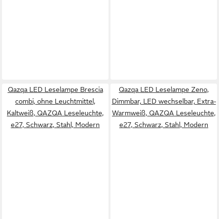
Qazqa LED Leselampe Brescia
Qazqa LED Leselampe Zeno,
combi, ohne Leuchtmittel,
Dimmbar, LED wechselbar, Extra-
Kaltweiß, QAZQA Lese­leuchte,
Warmweiß, QAZQA Lese­leuchte,
e27, Schwarz, Stahl, Modern
e27, Schwarz, Stahl, Modern