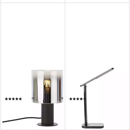
BRILLIANT
BRILLIANT
Tischleuchte Beth, ohne
Tischleuchte Vicari, LED
Leuchtmittel, Tischlampe
wechselbar, Tageslichtweiß,
Kaffee/rauchglas
LED Tischlampe
(1)
(14)
72,21 €
ab 53,23 €
UVP
119,99 €
UVP
59,99 €
-40%
-11%
lieferbar - in 8-10 Werktagen bei
lieferbar - in 8-10 Werktagen bei
dir
dir