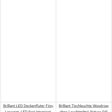
Brilliant LED Deckenfluter Finn,
Brilliant Tischleuchte Woodrow,
Lesearm, LED fest integriert,
ohne Leuchtmittel, Nature Stil,