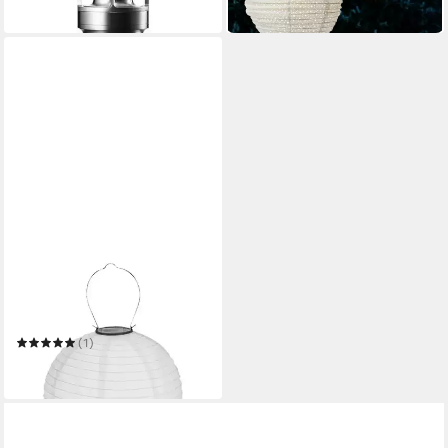
in 2-3 Werktagen bei dir
HAC24
LED Lampion Deko
Lampenschirm Lampe Party
Garten Kugel Laterne
(1)
8,99 €
in 4-5 Werktagen bei dir