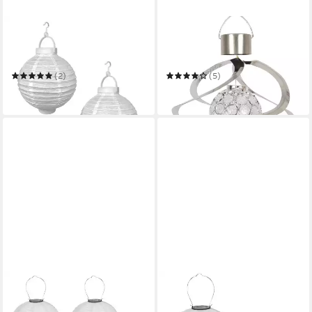
HAC24
BESTLIVINGS
LED Lampion 2x Deko
LED Lampion
Lampenschirm Lampe Party
Solarleuchtkugel
Garten Kugel Laterne
(2)
(5)
9,99 €
16,79 €
in 4-5 Werktagen bei dir
in 3-4 Werktagen bei dir
HAC24
HAC24
LED Lampion 4x Deko
LED Lampion 2x Deko