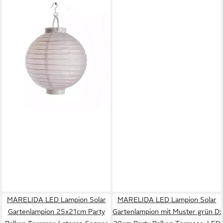
MARELIDA
LED Lampion LED Lampion
kaltweiße LED D: 30cm
4,89 €
Kugel Laterne Partylampion
in 2-3 Werktagen bei dir
weiß
MARELIDA LED Lampion Solar
MARELIDA LED Lampion Solar
Gartenlampion 25x21cm Party
Gartenlampion mit Muster grün D: