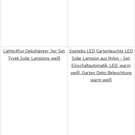
Lights4fun Dekohänger 3er Set
Spetebo LED Gartenleuchte LED
Tyvek Solar Lampions weiß
Solar Lampion aus Nylon - Set,
Einschaltautomatik, LED, warm
weiß, Garten Deko Beleuchtung
warm weiß