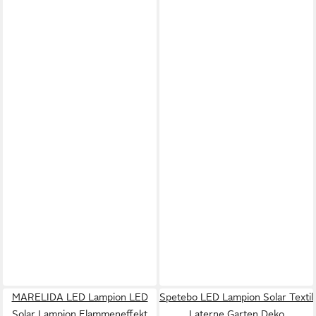
MARELIDA LED Lampion LED
Spetebo LED Lampion Solar Textil
Solar Lampion Flammeneffekt
Laterne Garten Deko