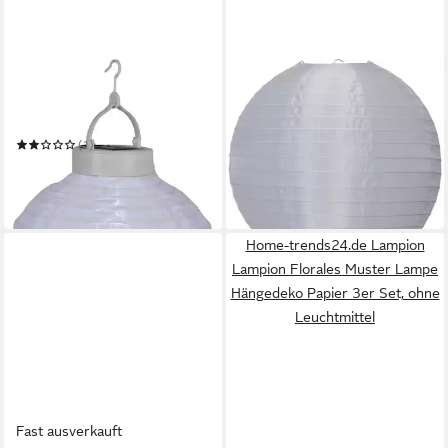
STAR TRADING
STAR TRADING
LED Solarleuchte Solar-
LED Lampion "Festival"
Papierlaterne Festival
weiß, Lampion, 400x400mm
ab 7,99 €
(1)
leider ausverkauft
12,15 €
UVP
13,90 €
-13%
in 6-8 Werktagen bei dir
Home-trends24.de Lampion
Lampion Florales Muster Lampe
Hängedeko Papier 3er Set, ohne
Leuchtmittel
Fast ausverkauft