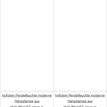
hofstein Pendelleuchte moderne
hofstein Pendelleuchte moderne
Hängelampe aus
Hängelampe aus
Holz/Metall/Leinen in
Holz/Metall/Leinen in