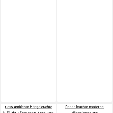
riess-ambiente Hängeleuchte
Pendelleuchte moderne
VIENNA 45cm natur / schwarz,
Hängelampe aus