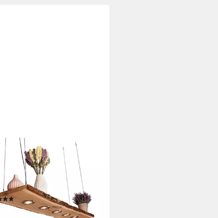
CKHOLZ-SCHMIEDE
eleuchte Eiche mit Rinde 80cm
0cm Smart Home, LED
selbar, Warmweiß
tdatenblatt
(1)
74,90 €
UVP
249,90 €