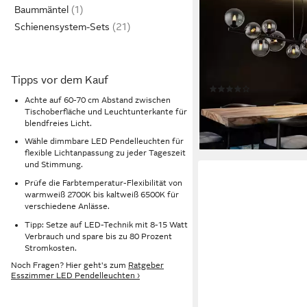
GLOBO LIGHTING
Baummäntel
LED Pendelleuchte, Le
Schienensystem-Sets
inklusive, Warmweiß,
Pendelleuchte Esszi
Metall Glas rauch 13 
Produktdatenblatt
Tipps vor dem Kauf
cm
(13)
Achte auf 60-70 cm Abstand zwischen
239,99 €
Tischoberfläche und Leuchtunterkante für
lieferbar - in 3-4 Werktag
blendfreies Licht.
Wähle dimmbare LED Pendelleuchten für
flexible Lichtanpassung zu jeder Tageszeit
und Stimmung.
Prüfe die Farbtemperatur-Flexibilität von
warmweiß 2700K bis kaltweiß 6500K für
verschiedene Anlässe.
Tipp: Setze auf LED-Technik mit 8-15 Watt
Verbrauch und spare bis zu 80 Prozent
Stromkosten.
Noch Fragen? Hier geht's zum
Ratgeber
Esszimmer LED Pendelleuchten ›