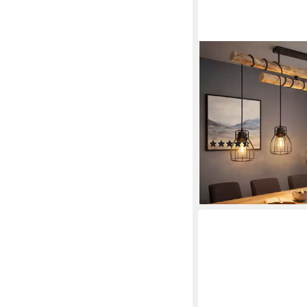
GLOBO LIGHTING
LED Pendelleuchte, Le
inklusive, Warmweiß,
Hängeleuchte Pendell
Holzlampe Balken Höh
Produktdatenblatt
(2)
143,99 €
lieferbar - in 3-4 Werktag