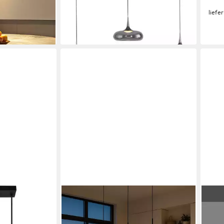
-30
liefe
en bei dir
LIADOMO
JUST
, Hängeleuchte
LED Pendelleuchte Volos, dimmbar,
Pend
hirm beige /
LED fest integriert, Warmweiß,
inte