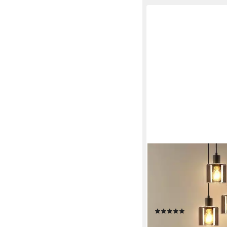
NETTLIFE
Pendelleuchte Esszim
Vintage 3 flammig E2
Retro Pendellampe, L
für Esstischen, Küche
(4)
oder Bars
42,99 €
UVP
95,99 €