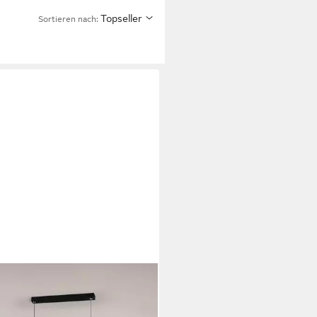
Topseller
Sortieren nach:
NG
Pendelleuchte 90CM Modernes
ale Design Hängelampe Schwarz