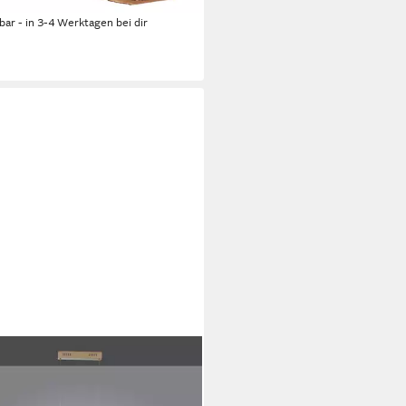
%
rbar - in 3-4 Werktagen bei dir
 LIGHT
elleuchte CURLS, LED fest
griert, Warmweiß, LED, dimmbar,