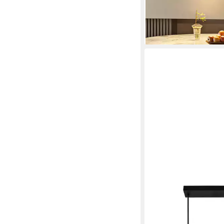
-55%
lieferbar - in 3-4 Werktag
OTTO HOME
Pendelleuchte Jerrett
3-flammig mit Samtsc