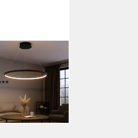
O LIGHTING
Hängeleuchte, LED-Leuchtmittel
 verbaut, Warmweiß, LED
eleuchte Esstisch Pendelleuchte
 schwarz LED
(3)
9 €
rbar - in 3-4 Werktagen bei dir