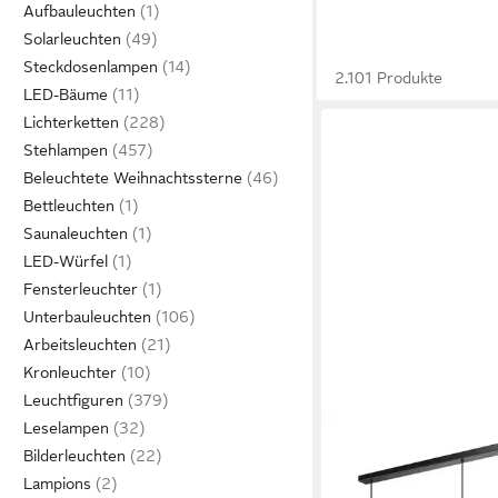
Aufbauleuchten
Solarleuchten
Steckdosenlampen
2.101 Produkte
LED-Bäume
Lichterketten
Stehlampen
Beleuchtete Weihnachtssterne
Bettleuchten
Saunaleuchten
LED-Würfel
Fensterleuchter
Unterbauleuchten
Arbeitsleuchten
Kronleuchter
Leuchtfiguren
Leselampen
OTTO HOME
Bilderleuchten
Pendelleuchte Mikka, 
Lampions
Leuchtmittel, mit Lein