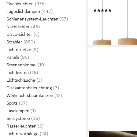
Tischleuchten
Höhe 110 cm, Breite 
(2)
Tageslichtlampen
108,99 €
UVP
199,99 €
Schienensystem-Leuchten
-46%
Nachtlichter
lieferbar - in 2-3 Werktag
Disco-Lichter
Strahler
Lichternetze
Panels
Sternenhimmel
Lichtleisten
Lichtschläuche
Glaskantenbeleuchtung
Weihnachtsbaumkerzen
Spots
Lavalampen
Seilsysteme
Rasterleuchten
Lichtervorhänge