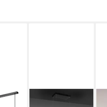
OTTO HOME
JDO
ohne
LED Pendelleuchte Civva
LED 
enstoffschirm,
Hängeleuchte inkl. Abstellfläche z.B.
Spir