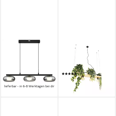
GLOBO LIGHTING
QAZQA
Hängeleuchte CARLENE, LED
Pendelleuchte Shelf, ohne
fest integriert, LED
Leuchtmittel, Warmweiß,
Hängeleuchte für Esszimmer
QAZQA Hängeleuchte, e27,
CCT dimmbar
Schwarz, Holz, Industrie
(2)
ab 138,99 €
UVP
239,99 €
99,95 €
UVP
199,00 €
-42%
-50%
lieferbar - in 6-8 Werktagen bei dir
lieferbar - in 4-5 Werktagen bei dir