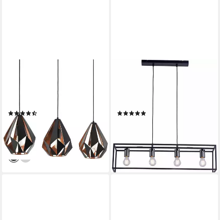
EGLO
JUST LIGHT
Pendelleuchte CARLTON 1,
Pendelleuchte FABIO, ohne
ohne Leuchtmittel,
Leuchtmittel, Hängeleuchte,
Hängeleuchte
Hängelampe
(4)
(5)
ab 112,30 €
84,41 €
UVP
244,90 €
UVP
161,95 €
-54%
-48%
lieferbar - in 3-4 Werktagen bei dir
lieferbar - in 3-4 Werktagen bei dir