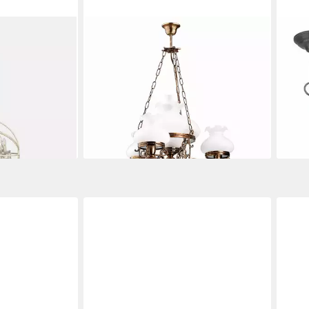
JVMOEBEL
MIR
 Élivienne
Kronleuchter Antik Verona 4-
Kron
flammig Landhaus Messing Sofort,
anti
128,
LED wechselbar, 4-flammig, Antikes
en bei dir
liefe
Design, Dekorative Glas-Schirme
409,00 €
UVP
499,00 €
-18%
lieferbar - in 8-10 Werktagen bei dir