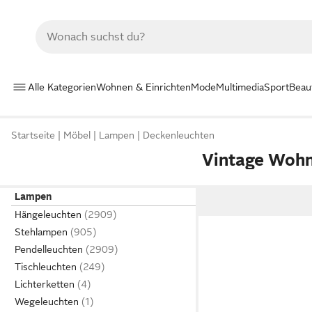
Alle Kategorien
Wohnen & Einrichten
Mode
Multimedia
Sport
Beau
Startseite
Möbel
Lampen
Deckenleuchten
Vintage Woh
Lampen
Hängeleuchten
Stehlampen
Pendelleuchten
Tischleuchten
Lichterketten
Wegeleuchten