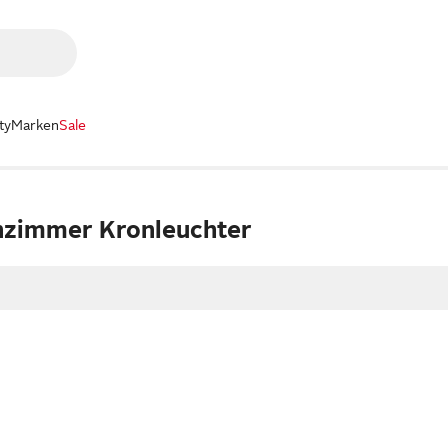
ty
Marken
Sale
nzimmer Kronleuchter