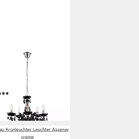
O LIGHTING
leuchter, Leuchtmittel nicht
usive, Kronleuchter 5 Flammig
arz Hängeleuchte
ischlampe Esszimmer
(1)
9 €
UVP
99,99 €
rbar - in 3-4 Werktagen bei dir
au Kronleuchter Leuchter Assenay
creme