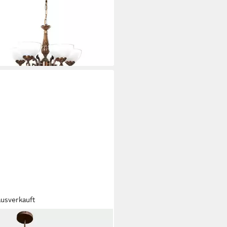
gn, Keine Funktionen,
estellt in Europa
00 €
UVP
360,00 €
%
rbar in 10 Wochen
ausverkauft
ABEAU