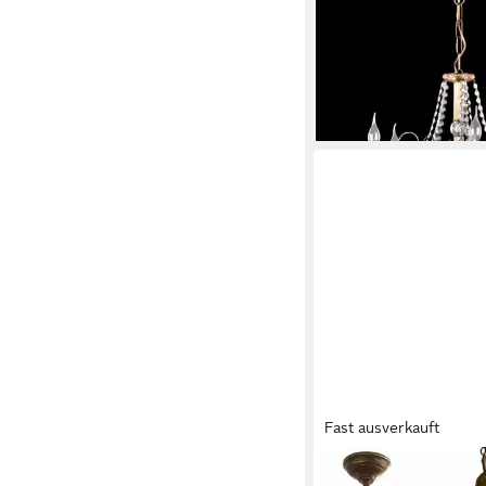
Akzente, Hergestellt 
368,00 €
UVP
480,00 €
-23%
lieferbar in 10 Wochen
Fast ausverkauft
MIRABEAU