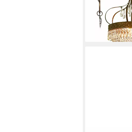
Kronleuchter Kronleu
antikmessing/klar
228,00 €
lieferbar - in 3-4 Werktag