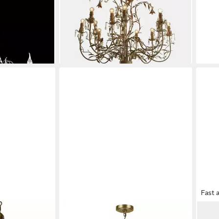
898,00 €
in Europa
Desi
lieferbar in 3 Wochen
Herg
280,
-22
liefe
Fast 
LICHT-ERLEBNISSE
MIR