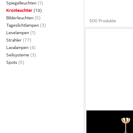
Spiegelleuchten
Kronleuchter
Bilderleuchten
500 Produkte
Tageslichtlampen
Leselampen
Strahler
Lavalampen
Seilsysteme
Spots
XLMOEBEL
Kronleuchter Eleganter
Lüster in Vintage-Optik