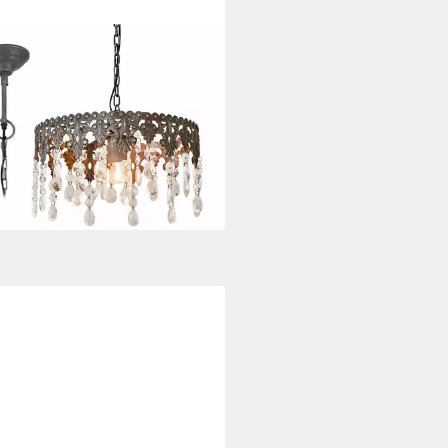
ABEAU
leuchter Hängelampe Escoire
kgrau/klar
00 €
rbar - in 4-5 Werktagen bei dir