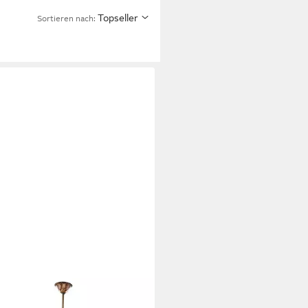
Topseller
Sortieren nach:
OEBEL
leuchter Vintage Deckenlampe
Glas in Gold mit elegantem