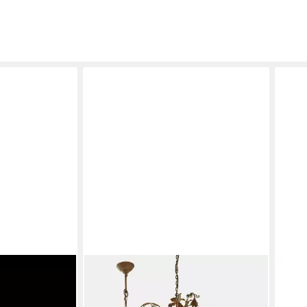
MIRABEAU
XLM
 Kristall-
Kronleuchter Kronleuchter
Kron
 für stilvolle
Opérancourt antikgrau/klar
aus 