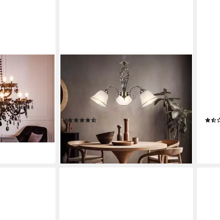
GLOBO LIGHTING
GLOB
 CRYSTAL XL
Kronleuchter, Leuchtmittel nicht
Kron
euchtmittel,
inklusive, Hängelampe Hängeleuchte
inkl
mer · Acryl ·
Kronleuchter Glasleuchte Esszimmer
Zimm
 Design
Lampe
Leuc
(2)
ab 67,90 €
66,9
UVP
169,99 €
en bei dir
-60%
-49
leider ausverkauft
leide