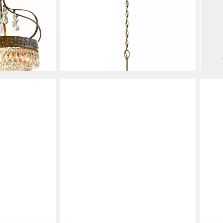
chter Margelieu
Kronleuchter VIKA, ohne
Kron
Leuchtmittel, Glas Metall E27 50,2
anti
498,
cm breit H: max. 144,4 cm in Messing
en bei dir
liefe
Vintage
264,95 €
lieferbar - in 3-4 Werktagen bei dir