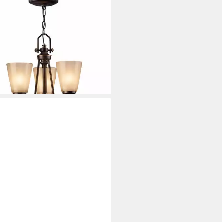
T-ERLEBNISSE
leuchter ANABELL 7, ohne
htmittel, Bronze Beige Metall
 3-flammig E27 L:40,6 cm
nverstellbar
99 €
264,95 €
%
rbar - in 3-4 Werktagen bei dir