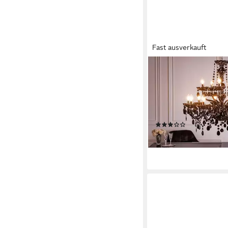
Fast ausverkauft
RIESS-AMBIENTE
Kronleuchter BLACK
80cm schwarz, ohne L
Hängelampe · Wohnzim
Schlafzimmer · Barock
(2)
199,95 €
lieferbar - in 3-4 Werktag