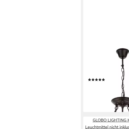
GLOBO LIGHTING
Hängeleuchte ULLEU,
Leuchtmittel, Hängele
Hanfseil, E27
(1)
ab 108,00 €
UVP
219,9
-51%
lieferbar - in 6-8 Werktag
GLOBO LIGHTING Kr
Leuchtmittel nicht inkl