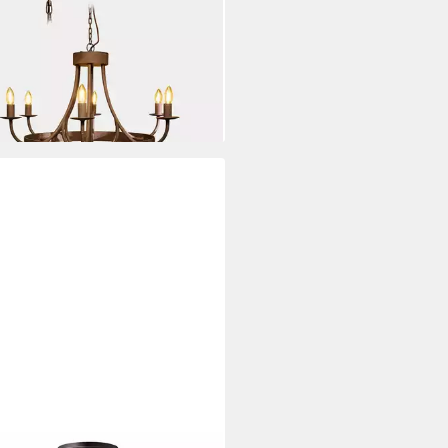
leuchter Leuchter Montarouse
kbraun
00 €
rbar in 3 Wochen