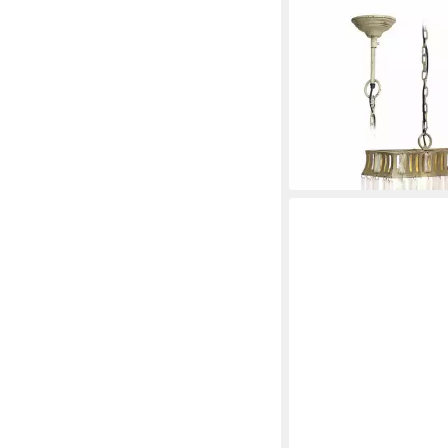
MIRABEAU
Kronleuchter Hängel
antikcreme
106,95 €
lieferbar - in 4-5 Werktag