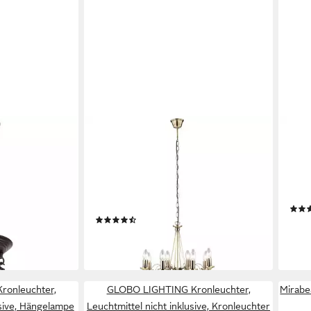
GLOBO LIGHTING
GLOB
 ohne
Kronleuchter, Leuchtmittel inklusive,
Kron
uchte Schwarz,
Warmweiß, Kronleuchter Decken
inkl
Pendel Lüster Alt Messing Wohn
schw
Zimmer
Esst
9 €
Produktdatenblatt
(3)
58,9
199,99 €
en bei dir
-41%
lieferbar - in 3-4 Werktagen bei dir
liefe
onleuchter,
GLOBO LIGHTING Kronleuchter,
Mirabe
usive, Hängelampe
Leuchtmittel nicht inklusive, Kronleuchter