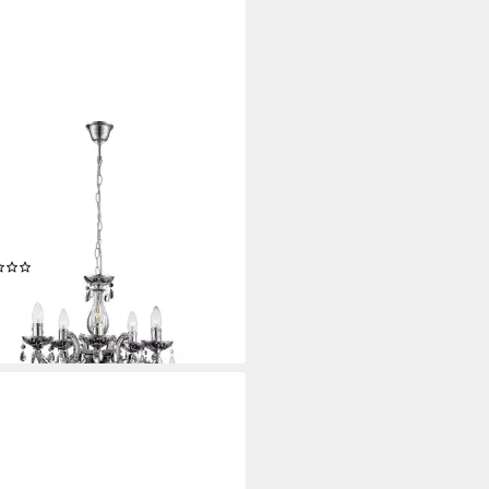
O LIGHTING
leuchter, Leuchtmittel nicht
usive, Luster Kronleuchter Schlaf
er Beleuchtung Decken
hte Hänge
(2)
0 €
UVP
129,99 €
%
r ausverkauft