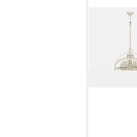
MIRABEAU
Kronleuchter Leuchter
antikcreme
604,00 €
lieferbar - in 7-9 Werktag