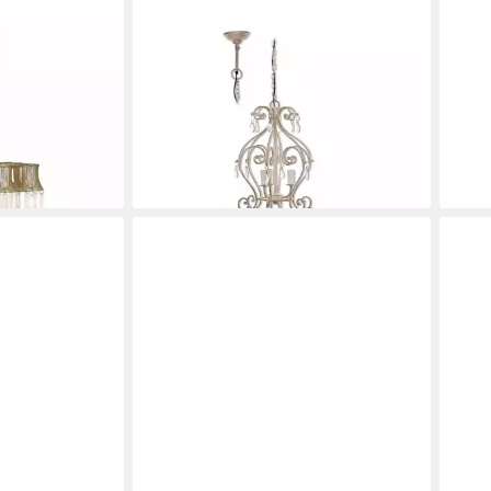
MIRABEAU
LICH
ampe Ocean
Kronleuchter Leuchter Manor
Kron
antikcreme
Leuc
204,95 €
Glas
en bei dir
lieferbar - in 3-4 Werktagen bei dir
höhe
202,
-23
liefe