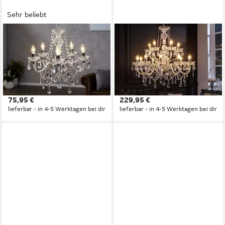
Sehr beliebt
RIESS-AMBIENTE
RIESS-AMBIENTE
Kronleuchter CRYSTAL 55cm
Kronleuchter CRYSTAL 80cm
klar, ohne Leuchtmittel,
klar, ohne Leuchtmittel,
Hängelampe · Wohnzimmer ·
Hängelampe · Wohnzimmer ·
Acryl · Schlafzimmer · Barock
Acryl · Schlafzimmer · Barock
(21)
(11)
Design
Design
75,95 €
229,95 €
lieferbar - in 4-5 Werktagen bei dir
lieferbar - in 4-5 Werktagen bei dir