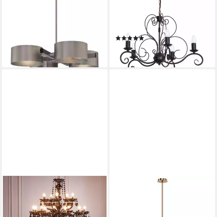
93,33 €
Leuchtmittel, Pendelleuchte
lieferbar - in 2-3 Werktagen bei dir
Schwarz Metall elegant 5-
armig E14 Hängelampe
(1)
Esszimmer
159,95 €
lieferbar in 8 Wochen
RIESS-AMBIENTE
MAYTONI DECORATIVE LIGHTING
Kronleuchter BLACK
Kronleuchter Erich 3, ohne
CRYSTAL XL 80cm schwarz,
Leuchtmittel, hochwertige