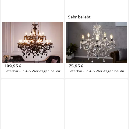
Sehr beliebt
RIESS-AMBIENTE
RIESS-AMBIENTE
Kronleuchter BLACK
Kronleuchter CRYSTAL 55cm
CRYSTAL XL 80cm schwarz,
klar, ohne Leuchtmittel,
ohne Leuchtmittel,
Hängelampe · Wohnzimmer ·
Hängelampe · Wohnzimmer ·
Acryl · Schlafzimmer · Barock
(2)
(21)
Acryl · Schlafzimmer · Barock
Design
199,95 €
75,95 €
Design
lieferbar - in 4-5 Werktagen bei dir
lieferbar - in 4-5 Werktagen bei dir