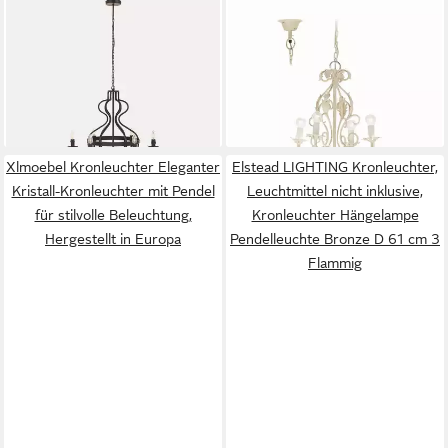
MIRABEAU
MIRABEAU
Kronleuchter Leuchter
Kronleuchter Leuchter
Haldrin antikschwarz
Assenay creme
498,00 €
204,95 €
UVP
513,00 €
lieferbar - in 5-6 Werktagen bei dir
-3%
lieferbar in 3 Wochen
Xlmoebel Kronleuchter Eleganter
Elstead LIGHTING Kronleuchter,
Kristall-Kronleuchter mit Pendel
Leuchtmittel nicht inklusive,
für stilvolle Beleuchtung,
Kronleuchter Hängelampe
Hergestellt in Europa
Pendelleuchte Bronze D 61 cm 3
Flammig