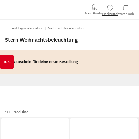
Mein Konto
Merkzettel
Warenkorb
…
Festtagsdekoration
Weihnachtsdekoration
Stern Weihnachtsbeleuchtung
10 €
Gutschein für deine erste Bestellung
500 Produkte