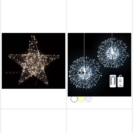
SPETEBO
ROSNEK
LED Stern LED Metall Stern
LED-Lichterkette Feuerwerk,
silber mit Timer 38 cm - 80
198LEDs, Timer, Für Hochzeit
LED, Timer, warm weiß,
Weihnachtsdeko,
Weihnachts Fenster Deko für
Fernbedienung, Kupferdraht,
(2)
(2)
Außen
Batterie
ab 29,95 €
ab 49,99 €
UVP
69,99 €
lieferbar - in 3-4 Werktagen bei dir
-29%
lieferbar - in 3-4 Werktagen bei dir