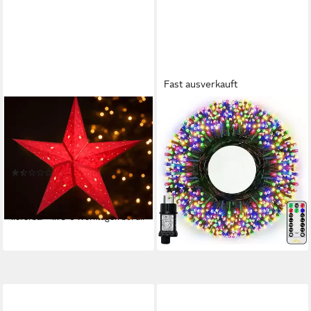
Fast ausverkauft
DASMÖBELWERK
OLLNY
LED Stern Weihnachtsstern
LED-Lichterkette, 400-
Dekostern Ø 60cm Stern rot
flammig, 8 Modi, 4
Papierstern hängend E14
Helligkeitsstufen, Innen &
(2)
Außen, inkl. Fernbedienung
9,50 €
UVP
14,95 €
(37)
29,99 €
-36%
UVP
49,99 €
lieferbar - in 5-6 Werktagen bei dir
-40%
lieferbar - in 3-4 Werktagen bei dir