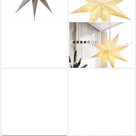
in 2-3 Werktagen bei dir
BONETTI
LED Stern Weihnachtsstern
(18)
14,29 €
UVP
20,99 €
-32%
in 5-6 Werktagen bei dir