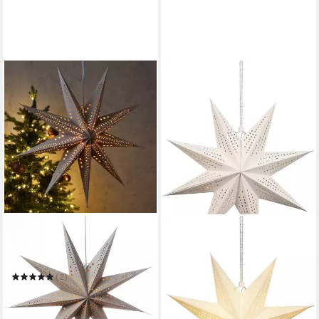
MARELIDA
LED Stern Papierstern Sara
Weihnachtsstern Faltstern
Leuchtstern 69cm
(2)
17,59 €
26,39 €
-33%