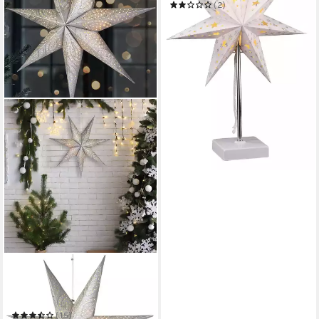
35x16cm
(2)
19,95 €
in 2-3 Werktagen bei dir
BRUBAKER
LED Stern 60 cm Papier
Weihnachtsstern zum
Aufhängen - LED
(15)