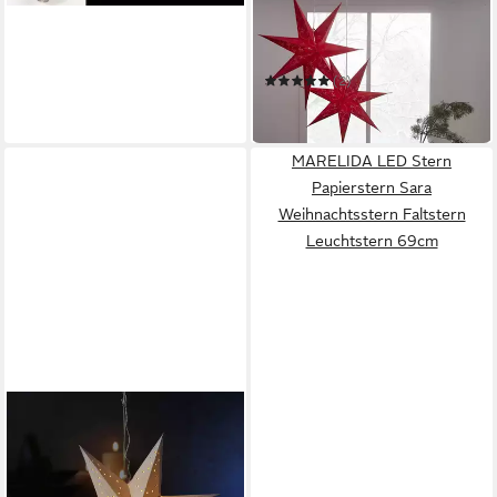
STAR TRADING
Papierstern Papierstern
Decorus Weihnachtsstern
Leuchtstern hängend D:
(2)
63cm rot
10,29 €
in 2-3 Werktagen bei dir
MARELIDA LED Stern
Papierstern Sara
Weihnachtsstern Faltstern
Leuchtstern 69cm