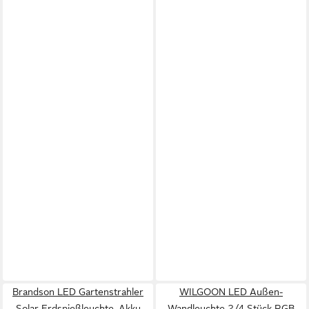
Brandson LED Gartenstrahler
WILGOON LED Außen-
Solar Erdspießleuchte, Akku
Wandleuchte 2/4 Stück RGB