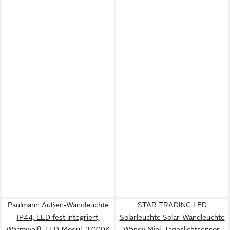
Paulmann Außen-Wandleuchte
STAR TRADING LED
IP44, LED fest integriert,
Solarleuchte Solar-Wandleuchte
Warmweiß, LED-Modul, 3.000K
Wandy Mini, Tageslichtsensor,