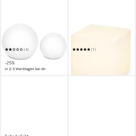
OTTO HOME
OTTO HOME
LED Solarleuchte Ollira, LED-
LED Solarleuchte Eellin, LED-
Solar Kugelleuchten Ø 30 cm
Solar Würfelleuchte 30 cm
+ Ø 40 cm
(4)
(1)
108,99 €
54,49 €
UVP
144,99 €
UVP
69,99 €
-25%
-22%
in 2-3 Werktagen bei dir
in 4-5 Werktagen bei dir