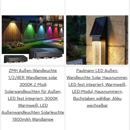
OYAJIA
ARNUSA
LED Solarleuchte 4 Stück
LED Solarleuchte edle
LED Solarlampe für Außen, 3
Außenwandleuchte Edelstahl
59,99 €
LEDs Solarleuchte Außen
Wandleuchte mit Kristall-
(17)
in 4-5 Werktagen bei dir
Wandlampe
Effekt Solar
19,99 €
UVP
35,99 €
-44%
in 4-5 Werktagen bei dir
ZMH Außen-Wandleuchte
Paulmann LED Außen-
1/2/4ER Wandlampe solar
Wandleuchte Solar Hausnummer,
3000K 2 Modi
LED fest integriert, Warmweiß,
Solarwandleuchten für Außen,
LED-Modul, Hausnummern,
LED fest integriert, 3000K
Buchstaben wählbar, Akku
Warmweiß, LED
wechselbar
Außenwandleuchten Solarleuchte
1800mAh Wandlampe