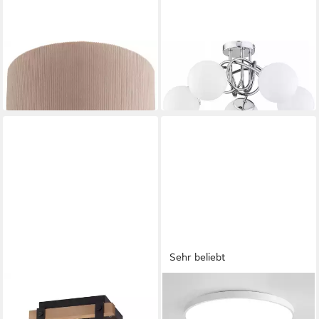
JUST LIGHT
LICHT-ERLEBNISSE
Deckenleuchte GREEN DURO
Deckenleuchte KAIDA
85,95 €
152,95 €
in 3-4 Werktagen bei dir
lieferbar in 4 Wochen
Sehr beliebt
JUST LIGHT
JDONG
Deckenleuchte EDITH
LED Deckenleuchte Flach
59,74 €
Rund Weiß Deckenlampe
UVP
95,08 €