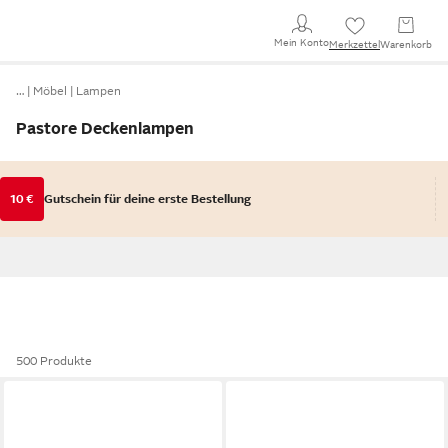
Mein Konto
Merkzettel
Warenkorb
…
Möbel
Lampen
Pastore Deckenlampen
10 €
Gutschein für deine erste Bestellung
500 Produkte