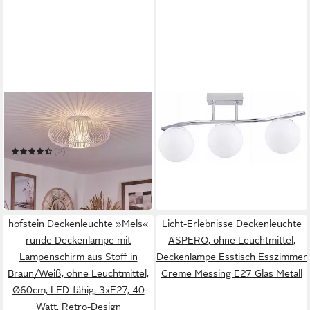
HOFSTEIN
LICHT-ERLEBNISSE
Deckenleuchte »Pieris«
Deckenleuchte KAIDA
92,95 €
runde Deckenlampe aus
lieferbar in 4 Wochen
Metall in Weiß
(2)
59,99 €
UVP
79,90 €
-25%
in 3-4 Werktagen bei dir
hofstein Deckenleuchte »Mels«
Licht-Erlebnisse Deckenleuchte
runde Deckenlampe mit
ASPERO, ohne Leuchtmittel,
Lampenschirm aus Stoff in
Deckenlampe Esstisch Esszimmer
Braun/Weiß, ohne Leuchtmittel,
Creme Messing E27 Glas Metall
Ø60cm, LED-fähig, 3xE27, 40
Watt, Retro-Design