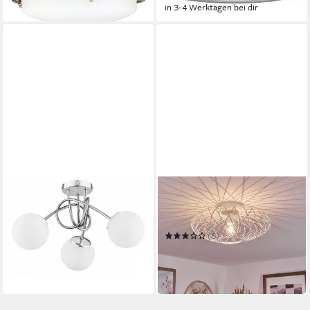
in 3-4 Werktagen bei dir
LICHT-ERLEBNISSE
HOFSTEIN
Deckenleuchte KAIDA
Deckenleuchte »Pieris«
106,95 €
runde Deckenlampe aus
lieferbar in 4 Wochen
Metall in Weiß
(5)
59,99 €
UVP
94,90 €
-37%
in 3-4 Werktagen bei dir