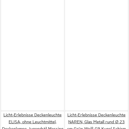
Licht-Erlebnisse Deckenleuchte
Licht-Erlebnisse Deckenleuchte
ELISA, ohne Leuchtmittel,
NAREN, Glas Metall rund Ø 23
Deckenlampe Jugendstil Messing
cm Grün Weiß G9 Kugel Schirm