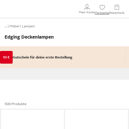
Mein Konto
Merkzettel
Warenkorb
…
Möbel
Lampen
Edging Deckenlampen
10 €
Gutschein für deine erste Bestellung
500 Produkte