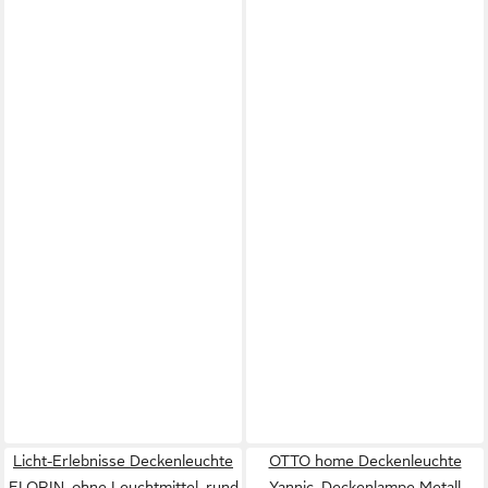
Licht-Erlebnisse Deckenleuchte
OTTO home Deckenleuchte
FLORIN, ohne Leuchtmittel, rund
Yannic, Deckenlampe Metall