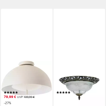
LEGER HOME BY LENA GERCKE
LICHT-ERLEBNISSE
Deckenleuchte Linnea, ohne
Deckenleuchte FLUSH, ohne
Leuchtmittel, Pilzleuchte,
Leuchtmittel, Jugendstil
Deckenlampe Durchmesser
Deckenlampe Messing antik
40 cm
gländend Metall Glas Esstisch
(5)
(1)
79,99 €
69,95 €
UVP
109,99 €
lieferbar - in 3-4 Werktagen bei dir
-27%