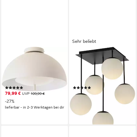
Sehr beliebt
LEGER HOME BY LENA GERCKE
OTTO HOME
Deckenleuchte Linnea, ohne
Deckenleuchte Nellin, ohne
Leuchtmittel, Pilzleuchte,
Leuchtmittel, Deckenlampe
Deckenlampe Durchmesser
mit großen Glaskugeln,
40 cm
amberfarben oder opal matt
(5)
(82)
weiß
79,99 €
118,99 €
UVP
109,99 €
UVP
170,95 €
-27%
-30%
lieferbar - in 2-3 Werktagen bei dir
lieferbar - in 2-3 Werktagen bei dir