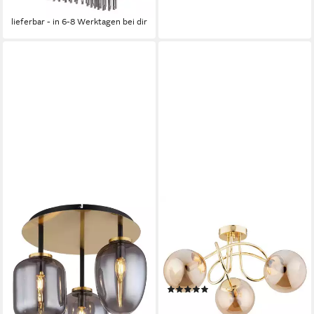
-48%
lieferbar - in 6-8 Werktagen bei dir
LICHT-ERLEBNISSE
Deckenleuchte BRIONI, ohne
Leuchtmittel, Rauchglas Metall
B: 50 cm in Gold 3-flammig
E14 Kugel Schirm Retro
(1)
94,95 €