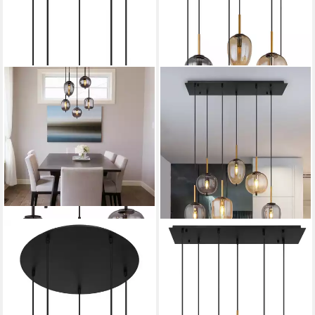
GLOBO LIGHTING
GLOBO LIGHTING
Hängeleuchte BLACKY, ohne
Pendelleuchte BLACKY, ohne
Leuchtmittel, Hängelampe
Leuchtmittel, Hängelampe,
schwarz Glas rauchfarben
Hängeleuchte, verschiedene
unterschiedliche Gläser
Gläser, modern, Essbereich