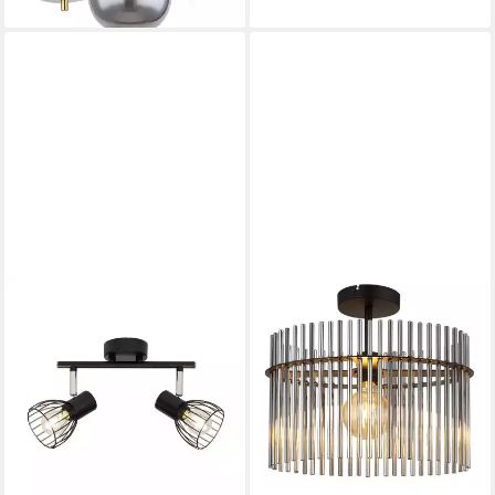
lieferbar - in 6-8 Werktagen bei dir
BRILLIANT
Deckenstrahler Blacky, ohne
Leuchtmittel, Spotrohr 2flg
schwarz
29,99 €
UVP
34,99 €
-14%
lieferbar - in 9-11 Werktagen bei
dir