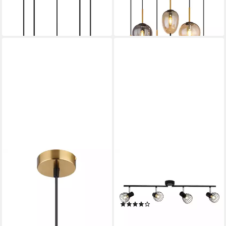
203,99 €
ab 226,96 €
UVP
529,99 €
UVP
599,99 €
-62%
-62%
lieferbar - in 6-8 Werktagen bei dir
lieferbar - in 6-8 Werktagen bei dir
BRILLIANT
Deckenstrahler Blacky, ohne
Leuchtmittel, Spotrohr 4flg
schwarz
(1)
ab 39,95 €
UVP
64,99 €