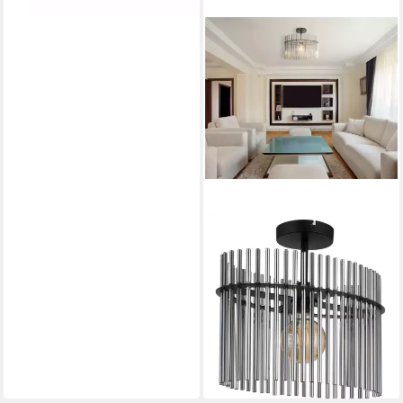
GLOBO LIGHTING
Deckenleuchte GORLEY, ohne
Leuchtmittel, Deckenlampe
Glasstäbe rauchfarben LxBxH:
400x220x340mm
ab 70,13 €
UVP
119,99 €
-42%
lieferbar - in 6-8 Werktagen bei dir