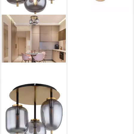
lieferbar - in 3-4 Werktagen bei dir
GLOBO LIGHTING
Deckenleuchte BLACKY I,
ohne Leuchtmittel,
Hängeleuchte Messing matt,
Rauchglas, 3 Gläser, E14
122,99 €
UVP
369,99 €
-67%