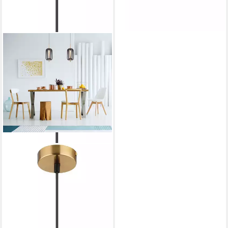
-39%
lieferbar - in 3-4 Werktagen bei dir
GLOBO LIGHTING
Hängeleuchte BLACKY I, ohne
Leuchtmittel,
Hängelampe/Pendelleuchte/Höhe
kürzbar/Esstisch
86,46 €
UVP
219,99 €
-61%