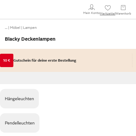
Mein Konto
Merkzettel
Warenkorb
…
Möbel
Lampen
Blacky Deckenlampen
10 €
Gutschein für deine erste Bestellung
Hängeleuchten
Pendelleuchten