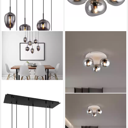
GLOBO LIGHTING
S.OLIVER
Pendelleuchte BLACKY, ohne
Deckenleuchte ANJELLA,
Leuchtmittel, Hängelampe,
Deckenlampe exkl. E14, in
Hängeleuchte, verschiedene
warm grey (beige) + smoke
Gläser, modern, Essbereich
Glas, Leuchtmittel wechselbar,