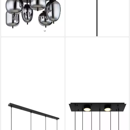
Schwarz, Rauchglas, 3 Gläser,
Hängelampe/Pendelleuchte/Höh
E14
kürzbar/Esstisch
329,99 €
ab 75,66 €
UVP
699,99 €
UVP
189,99 €
-53%
-60%
lieferbar - in 6-8 Werktagen bei dir
lieferbar - in 6-8 Werktagen bei dir