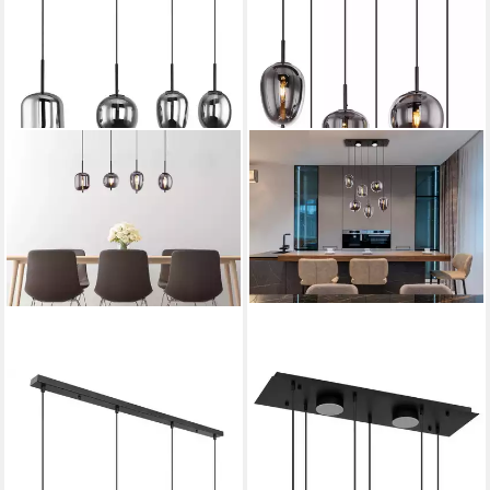
GLOBO LIGHTING
GLOBO LIGHTING
Pendelleuchte BLACKY, ohne
Hängeleuchte BLACKY, ohne
Leuchtmittel, Hängelampe,
Leuchtmittel,
Hängeleuchte, verschiedene
Hängelampe/Pendelleuchte/Glas