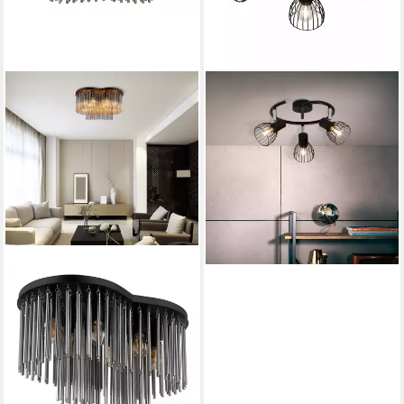
BRILLIANT
Deckenstrahler Blacky, ohne
Leuchtmittel, Spotspirale 3flg
schwarz
ab 35,06 €
UVP
69,99 €
-50%
lieferbar - in 2-3 Werktagen bei dir
GLOBO LIGHTING
Deckenleuchte GORLEY, ohne
Leuchtmittel, Deckenleuchte
für Wohn- & Esszimmer
Rauchglas
ab 186,99 €
UVP
359,99 €