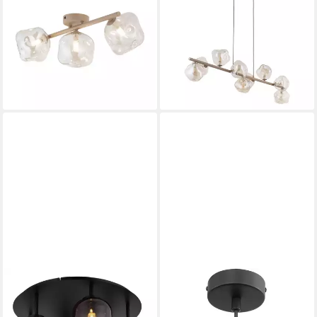
Leuchtmittel, Rauchglas Metall
Leuchtmittel, Metall Rauchglas
verstellbar Beige Cognac G9
G9 H: max. 141 cm Beige
3-flammig länglich
Cognac länglich Modern
104,36 €
266,36 €
115,95 €
295,95 €
-10%
-10%
lieferbar in 8 Wochen
lieferbar in 8 Wochen