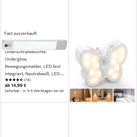
Fast ausverkauft
BRILLIANT
VIVIHEYDAY
Unterschrankleuchte
Nachtlicht Dimmbar
Underglow,
Wandleuchte mit
Bewegungsmelder, LED fest
Bewegungsmelder, LED-
integriert, Neutralweiß, LED-
Nachtlicht Aufladbar,
(16)
ab 20,29 €
Schrankinnenraumbeleuchtung
Kabellose
UVP
25,59 €
ab 14,99 €
Akku, erhältlich in 25 cm/40
Schrankbeleuchtung
-21%
lieferbar - in 3-5 Werktagen bei dir
lieferbar in 2 Wochen
cm/60 cm
Orientierungslicht, für
Kinderzimmer,Schlafzimmer,Küch