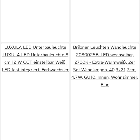
LUXULA LED Unterbauleuchte
Briloner Leuchten Wandleuchte
LUXULA LED Unterbauleuchte 8
2080025B, LED wechselbar,
cm 12 W CCT einstellbar Weiß,
2700K - Extra-Warmweiß, 2er
LED fest integriert, Farbwechsler
Set Wandlampen, 40,3x21,7cm,
4,7W, GU10, Innen, Wohnzimmer,
Flur