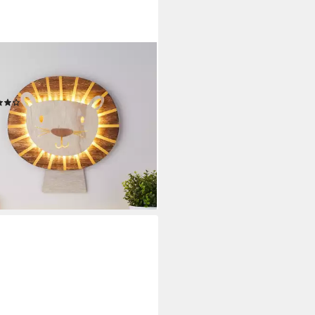
TS4FUN
Wandleuchte Löwen Wandlampe
erzimmer, LED fest integriert
(2)
9 €
UVP
49,99 €
%
rbar - in 3-4 Werktagen bei dir