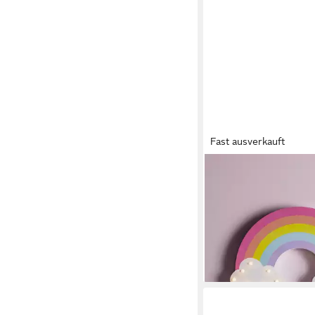
Fast ausverkauft
LIGHTS4FUN
LED Wandleuchte Re
Wandlampe Kinderzi
10,99 €
UVP
21,99 €
-50%
lieferbar - in 3-4 Werktag