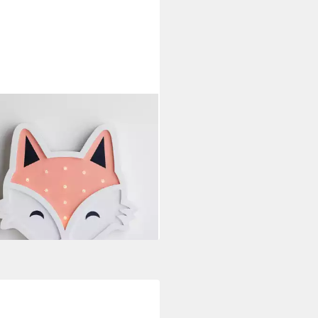
TS4FUN
Wandleuchte Fuchs Wandlampe
erzimmer
 €
UVP
24,99 €
%
rbar - in 3-4 Werktagen bei dir