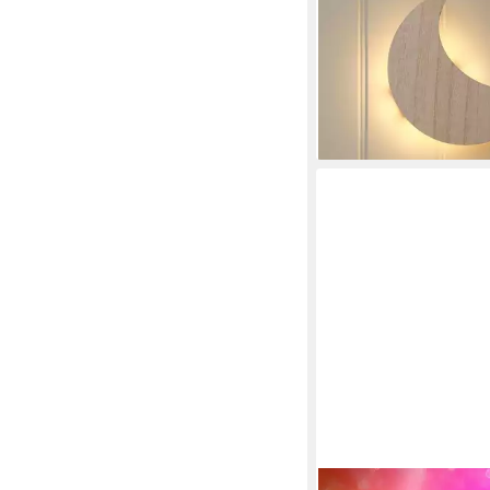
Fernbedienung & Tim
19,99 €
UVP
24,99 €
-20%
lieferbar - in 3-4 Werktag