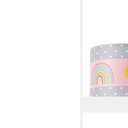
PACO HOME
Wandleuchte Cosmo 9
Leuchtmittel, Lampe 
Stecker âˆ…18cm Re
Wolken Sonne E14
34,49 €
UVP
55,00 €
-37%
lieferbar - in 4-5 Werktag