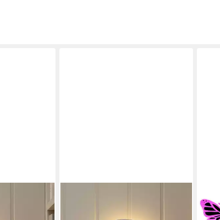
LIGHTS4FUN
MYB
d Wandlicht
LED Wandleuchte Ernie der Elefant-
LED 
t
Wandlampe fürs Kinderzimmer mit
für 