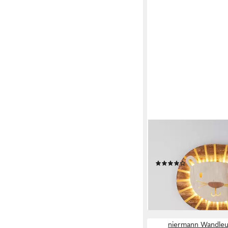
LIGHTS4FUN
LED Wandleuchte Lö
Kinderzimmer, LED fes
(2)
39,99 €
UVP
49,99 €
-20%
lieferbar - in 3-4 Werktag
niermann Wandleu