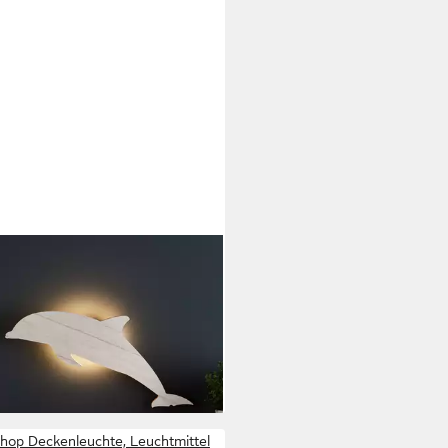
TS4FUN
Wandleuchte Delfin Wandlampe
erzimmer
 €
UVP
17,99 €
%
rbar - in 3-4 Werktagen bei dir
shop Deckenleuchte, Leuchtmittel