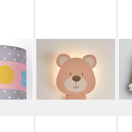
LIGHTS4FUN
LIGH
62, ohne
LED Wandleuchte Bären Wandlampe
LED 
Kinderzimmer
Kinderzimmer
Kind
14,99 €
9,99
genbogen
UVP
29,99 €
-50%
-60
lieferbar - in 3-4 Werktagen bei dir
liefe
en bei dir