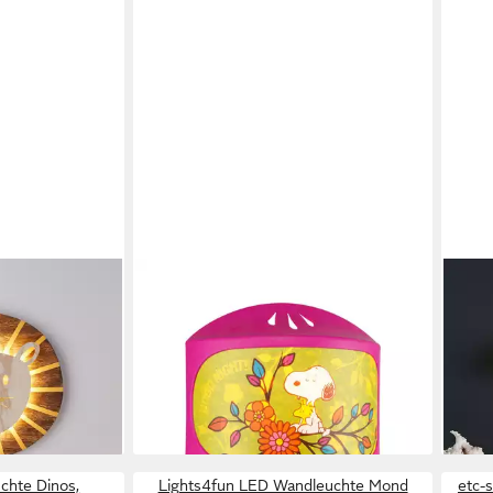
GLOBO LIGHTING
LIGH
wen Wandlampe
LED Wandleuchte, Leuchtmittel nicht
LED 
t integriert
inklusive, Wandlampe Kinderleuchte
Kind
9,99
E14 Kinderzimmer Leuchte rosa
Snoopy bunt
-44
liefe
12,99 €
en bei dir
lieferbar - in 3-4 Werktagen bei dir
chte Dinos,
Lights4fun LED Wandleuchte Mond
etc-