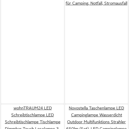
für Camping, Notfall, Stromausfall
wohnTRAUM24 LED
Novostella Taschenlampe LED
Schreibtischlampe LED
Campinglampe Wasserdicht
Schreibtischlampe Tischlampe
Outdoor Multifunktions Strahler
Dimmbar Touch Leselampe 3-
650lm (Set), LED Campinglampe