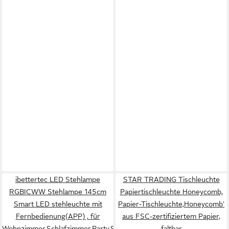
ibettertec LED Stehlampe
STAR TRADING Tischleuchte
RGBICWW Stehlampe 145cm
Papiertischleuchte Honeycomb,
Smart LED stehleuchte mit
Papier-Tischleuchte,Honeycomb'
Fernbedienung(APP) , für
aus FSC-zertifiziertem Papier,
Wohnzimmer,Schlafzimmer,Party,Spiel,Lesen,
faltbar