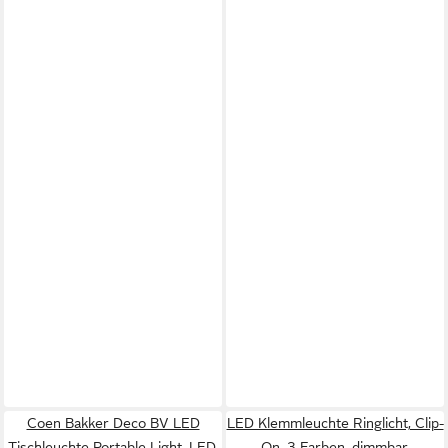
Coen Bakker Deco BV LED
LED Klemmleuchte Ringlicht, Clip-
Tischleuchte Portable Light, LED,
On, 3 Farben, dimmbar,