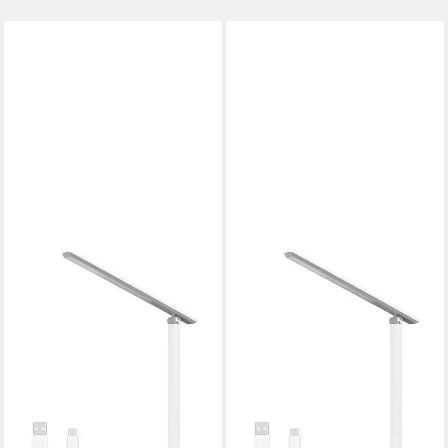
Nachttischlampe
dimmbar, 3 Leuchtmodi
AIGOSTAR
AIGOSTAR
LED Schreibtischlampe
LED Schreibtischlampe
Schreibtischlampe LED
Schreibtischlampe faltbare
dimmbar, USB faltbare
aufladbarer akku 3 modi 4
Kindertischlampe, 3 Modi
helligkeitsstufen
19,99 €
Produktdatenblatt
UVP
25,99 €
16,99 €
UVP
29,99 €
-23%
-43%
lieferbar - in 2-3 Werktagen bei dir
lieferbar - in 2-3 Werktagen bei dir