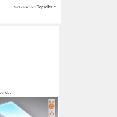
Topseller
Sortieren nach:
beliebt
LICHT
enleuchte LED Panel 100x25cm
bar 24 Watt 2200 Lumen ultra-