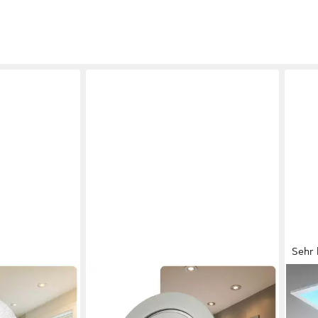
Sehr 
SWEET LED
B.K.
er Set IP44
LED Einbaustrahler 6er Set IP44
Deck
 7W LED Spots
Feuchtraum Deckenspots chrom-
dimm