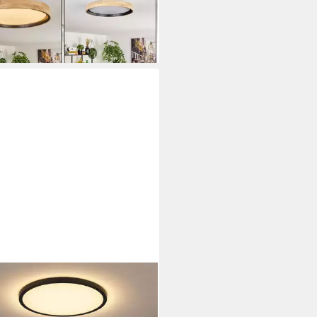
9 €
UVP
64,90 €
em Schirm (40cm), 1-flammig
%
rbar - in 2-3 Werktagen bei dir
O LIGHTING
Deckenleuchte, LED-
htmittel fest verbaut,