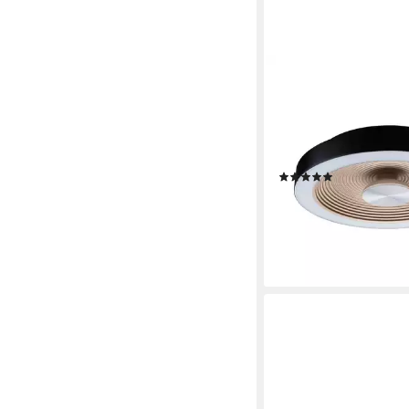
PAULMANN
LED Deckenleuchte L
Deckenleuchte Volea
470lm / 1650lm 230V
LED fest integriert, 
(2)
Dimmer
ab 75,21 €
UVP
99,99 €
-25%
lieferbar - in 2-3 Werktag