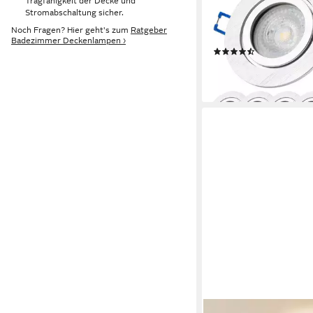
Tragfähigkeit der Decke und
230V Alu-gebürstet, L
Stromabschaltung sicher.
wechselbar, 3000K - 
Noch Fragen? Hier geht's zum
Ratgeber
Badezimmer Deckenlampen ›
Produktdatenblatt
Deckenspots, Deckenst
(2)
Einbauleuchten,
69,99 €
spritzwassergeschütz
lieferbar - in 3-4 Werktag