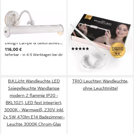
MAYTONI DECORATIVE LIGHTING
MY BEAUTY LIGHT
Bilderleuchte Renoir 2
Spiegelleuchte Glamour
35.9x21.2x12.2 cm, ohne
Edition 5-in-1 LED Licht,
Leuchtmittel, hochwertige
perfekte, strahlende Make-Up
Design Lampe & dekoratives
Looks, simuliert Tageslicht, 5
(6)
116,00 €
Raumobjekt
Lichteinstellungen, elegantes
39,99 €
UVP
69,99 €
lieferbar - in 4-5 Werktagen bei dir
Design
-43%
lieferbar - in 5-6 Werktagen bei dir
B.K.Licht Wandleuchte LED
TRIO Leuchten Wandleuchte,
Spiegelleuchte Wandlampe
ohne Leuchtmittel
modern 2 flammig IP20 -
BKL1021, LED fest integriert,
3000K - Warmweiß, 230V inkl.
2x 5W 470lm E14 Badezimmer-
Leuchte 3000K Chrom-Glas