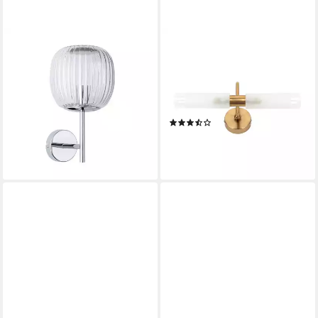
PAULMANN
LICHT-ERLEBNISSE
Wandleuchte Ruya IP44 E14
Wandleuchte CONNERS,
230V max. 20W Glas, ohne
ohne Leuchtmittel,
Leuchtmittel
Spiegelleuchte in Messing
57,42 €
UVP
69,99 €
Badezimmer Wandlampe
(3)
-18%
47,95 €
lieferbar - in 2-3 Werktagen bei dir
lieferbar - in 3-4 Werktagen bei dir