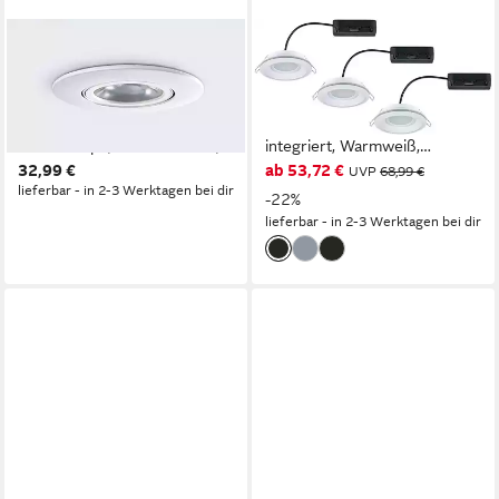
HEITRONIC
PAULMANN
LED Einbaustrahler DL8002,
LED Einbauleuchte LED
Dimmfunktion, LED fest
Einbauleuchte Sormus IP65
integriert, Warmweiß,
rund 100mm, LED fest
Einbaulampe, Einbauleuchte,
integriert, Warmweiß,
32,99 €
ab 53,72 €
LED-Downlight, schwenk- und
Memoryfunktion
UVP
68,99 €
lieferbar - in 2-3 Werktagen bei dir
dimmbar
-22%
lieferbar - in 2-3 Werktagen bei dir