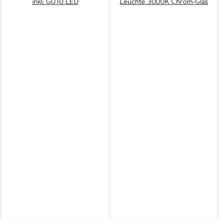
inkl. GU10 LED
Leuchte 3000K Chrom-Glas