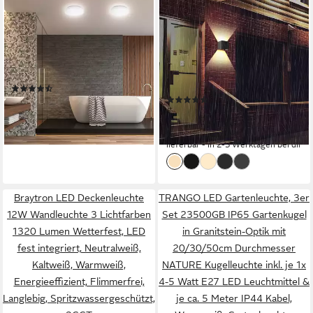
B.K.LICHT
ZMH
Deckenleuchte LED
LED Außen-Wandleuchte
Deckenlampe weiß modern
Modern Up Down Außen-
energieeffizient Küche Bad,
Wandleuchte Schlafzimmer
Standard, LED fest integriert,
Flur, LED fest integriert,
(160)
Produktdatenblatt
4000K - Neutralweiß,
Warmweiß, für Hauswand
(4)
ab 22,89 €
UVP
27,99 €
moderne Badezimmerlampe
Garten Flur
ab 13,85 €
25,99 €
-18%
Decke Leuchtmittel 10W
-47%
lieferbar - in 3-4 Werktagen bei dir
900lm 4000K Flur Küche
lieferbar - in 2-3 Werktagen bei dir
Braytron LED Deckenleuchte
TRANGO LED Gartenleuchte, 3er
12W Wandleuchte 3 Lichtfarben
Set 23500GB IP65 Gartenkugel
1320 Lumen Wetterfest, LED
in Granitstein-Optik mit
fest integriert, Neutralweiß,
20/30/50cm Durchmesser
Kaltweiß, Warmweiß,
NATURE Kugelleuchte inkl. je 1x
Energieeffizient, Flimmerfrei,
4-5 Watt E27 LED Leuchtmittel &
Langlebig, Spritzwassergeschützt,
je ca. 5 Meter IP44 Kabel,