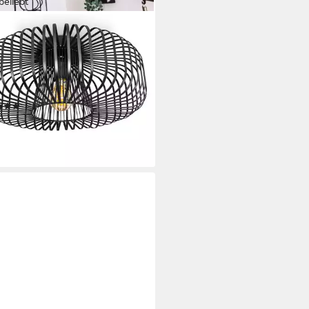
beliebt
TEIN
enleuchte »Pieris« runde
enlampe aus Metall in Schwarz,
 Leuchtmittel, E27, Retro-
hte mit Lichteffekt durch Gitter-
(70)
k
9 €
UVP
94,90 €
%
rbar - in 2-3 Werktagen bei dir