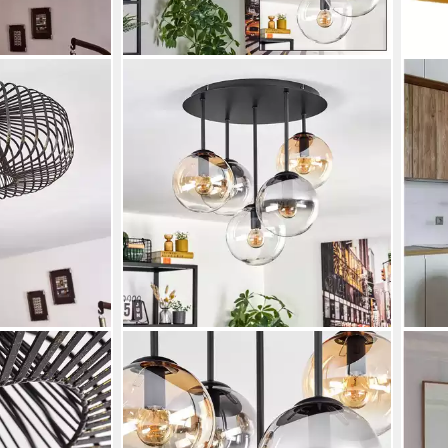
HOFSTEIN
BAM
s« runde
Deckenleuchte Deckenlampe aus
Pend
l in
Metall/Glas in
Kupf
uchtmittel,
Schwarz/Rauch/Bernstein/Klar,
Vint
t Lichteffekt
Deckenleuchte im Retro/Vintage-
Leuc