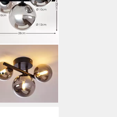
TEIN
enleuchte LED Decken Lampen
ammig Wohn Schlaf Zimmer
uchtung Flur
(32)
9 €
UVP
104,90 €
%
rbar - in 2-3 Werktagen bei dir