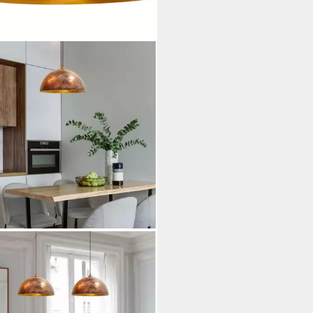
YUM
elleuchte Hängelampe
erfarbe, E27, Handgemalt
age Industrial Style Lampe, ohne
htmittel