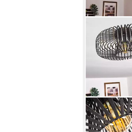
HOFSTEIN
Deckenleuchte »Pieri
Deckenlampe aus Metal
Schwarz/Gold, ohne Le
E27, Retro-Leuchte mi