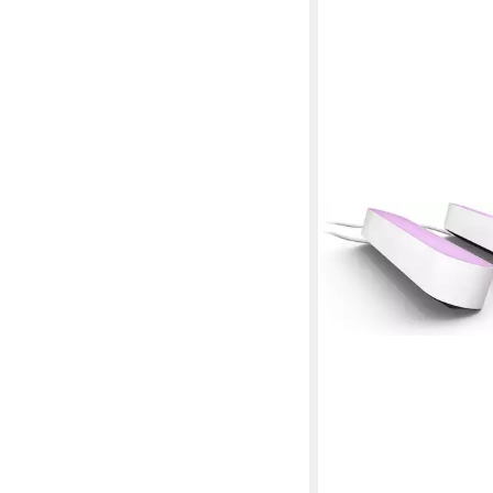
integriert, RGB, App‑ 
Sprachsteuerung (TV
Bridge & Sync Box)