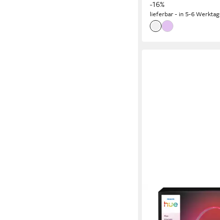
-16%
Farbwechsel, Memory,
lieferbar - in 5-6 Werktag
Trennung vom Netz,
Nachtlichtfunktion, R
Home, Timerfunktion,
Weckerfunktion, dimm
Fernbedienung, erweit
mehrere Helligkeitsst
integriert, Farbwechsl
warmweiß - kaltweiß, 
App und Stimme, Smar
Farbfähig und Weißtö