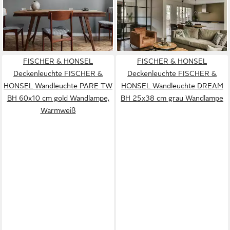
aus Stoff HOPPER-
schwenkbar Rattan Gitter
34,99 €
32,99 €
UVP
87,50 €
lieferbar - in 3-4 Werktagen bei dir
-62%
lieferbar - in 3-4 Werktagen bei dir
FISCHER & HONSEL
FISCHER & HONSEL
Deckenleuchte FISCHER &
Deckenleuchte FISCHER &
HONSEL Wandleuchte PARE TW
HONSEL Wandleuchte DREAM
BH 60x10 cm gold Wandlampe,
BH 25x38 cm grau Wandlampe
Warmweiß