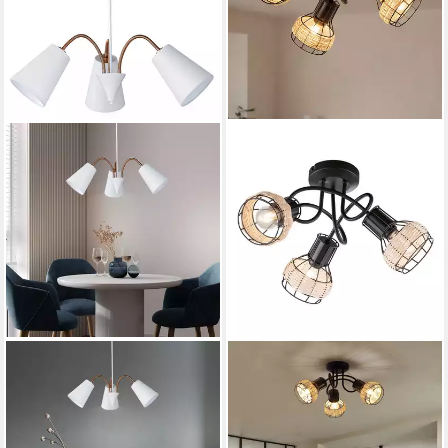
FISCHER & HONSEL
FISCHER & HONSEL
Deckenleuchte, Leuchtmittel
Deckenleuchte, Leuchtmittel
nicht inklusive, Pendelleuchte
nicht inklusive, Deckenstrahler
mit flexiblen Lampenschirmen
Deckenleuchte Spotlampe