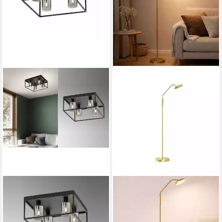
FISCHER & HONSEL
FISCHER & HONSEL
LED Deckenleuchte, LED
LED Stehlampe, LED-
wechselbar, Warmweiß,
Leuchtmittel fest verbaut,
viereckig 45x45cm Zylinder
Warmweiß, Neutralweiß,