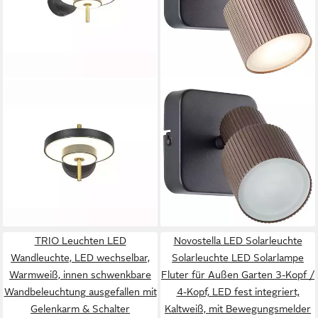
TRIO LEUCHTEN
BRILLIANT
LED Wandleuchte, LED-
Wandstrahler Cadiz, LED
Leuchtmittel fest verbaut,
wechselbar, Warmweiß, 16,2 x
Warmweiß, Neutralweiß,
10 x 10 cm, inkl. GU10, 350
Farbwechsel, Wandlampe
lm, 3000 K, schwenkbar,
118,99 €
37,01 €
Wohnzimmerleuchte
Aluminium
UVP
42,99 €
lieferbar - in 7-9 Werktagen bei dir
Flurleuchte LED dimmbar
-14%
lieferbar - in 2-3 Werktagen bei dir
CCT schwenkbar
TRIO Leuchten LED
Novostella LED Solarleuchte
Wandleuchte, LED wechselbar,
Solarleuchte LED Solarlampe
Warmweiß, innen schwenkbare
Fluter für Außen Garten 3-Kopf /
Wandbeleuchtung ausgefallen mit
4-Kopf, LED fest integriert,
Gelenkarm & Schalter
Kaltweiß, mit Bewegungsmelder