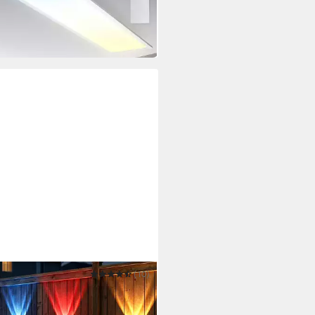
99,99 €
 Werktagen bei dir
IA
(10)
Außen-Wandleuchte LED
lampe für Außen Einstellbar