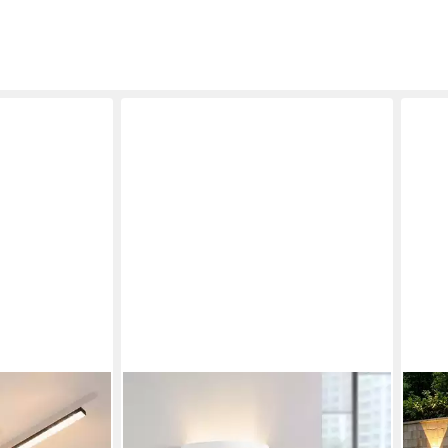
ZMH
OYAJ
odern schwarz
Wandleuchte Innen Modern
LED 
eckenlampe 12W
Gipsleuchte E14 Weiß Wandlampe für
Wand