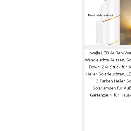
LED Wandleuchte VYR
Wandleuchte Up & Dow
Produktdatenblatt
3W warmweiß Wandst
34,95 €
UVP
59,95 €
-42%
in 2-3 Werktagen bei dir
oyajia LED Außen-Wan
Wandleuchte Aussen, So
Down, 2/4 Stück für 
Heller Solarleuchten, LE
3 Farben Heller So
Solarlampen für Au
Gartenzaun, für Haus