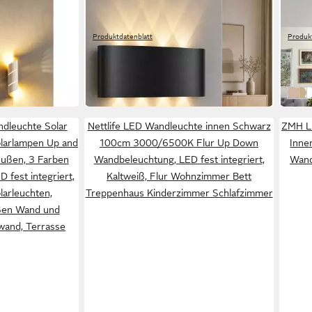
A LINE
Wandleuchte Schwarz Moderne 7W
LED 
n inkl. G9 LED
Warmweiß Innen Wandlampe
Mode
Produktdatenblatt
Produk
rahler
Wand
19,98 €
11,99
UVP
33,99 €
-41%
-60%
in 2-3 Werktagen bei dir
in 3-4
Schw
Sch
S
dleuchte Solar
Nettlife LED Wandleuchte innen Schwarz
ZMH L
larlampen Up and
100cm 3000/6500K Flur Up Down
Inne
Außen, 3 Farben
Wandbeleuchtung, LED fest integriert,
Wand
D fest integriert,
Kaltweiß, Flur Wohnzimmer Bett
larleuchten,
Treppenhaus Kinderzimmer Schlafzimmer
ßen Wand und
wand, Terrasse