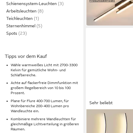
Produktdatenblatt
Schienensystem-Leuchten
24,99 €
UVP
47,99 €
Arbeitsleuchten
-48%
Teichleuchten
in 3-4 Werktagen bei dir
Sternenhimmel
Spots
Tipps vor dem Kauf
Wähle warmweißes Licht mit 2700-3300
Kelvin für gemütliche Wohn- und
Schlafbereiche.
Achte auf flackerfreie Dimmfunktion mit
großem Regelbereich von 10 bis 100
Prozent.
Plane für Flure 400-700 Lumen, für
Sehr beliebt
Wohnbereiche 200-400 Lumen pro
Wandleuchte ein.
MUPOO
Kombiniere mehrere Wandleuchten für
LED Wandleuchte LED
gleichmäßige Lichtverteilung in größeren
Innen,Modern Wandl
Räumen.
ab 45,99 €
Wandbeleuchtung