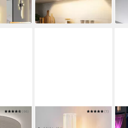
UVP
49,99 €
-62%
-60%
in 3-4 Werktagen bei dir
in 4-5
(66)
BLINGBIN
(1)
OYAJ
eckenleuchte
LED Wandleuchte 6W Acryl
LED 
30cm 1-
Wandbeleuchtung Moderne
Solar