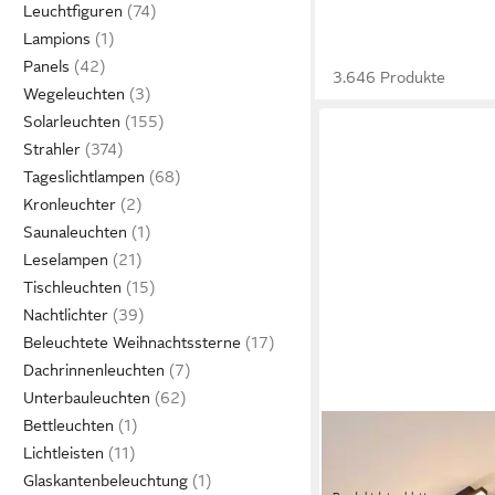
Leuchtfiguren
Lampions
Panels
3.646 Produkte
Wegeleuchten
Solarleuchten
Strahler
Tageslichtlampen
Kronleuchter
Saunaleuchten
Leselampen
Tischleuchten
Nachtlichter
Beleuchtete Weihnachtssterne
Dachrinnenleuchten
Unterbauleuchten
Bettleuchten
NETTLIFE
Lichtleisten
LED Deckenleuchte M
2-flammig Kristall D
Glaskantenbeleuchtung