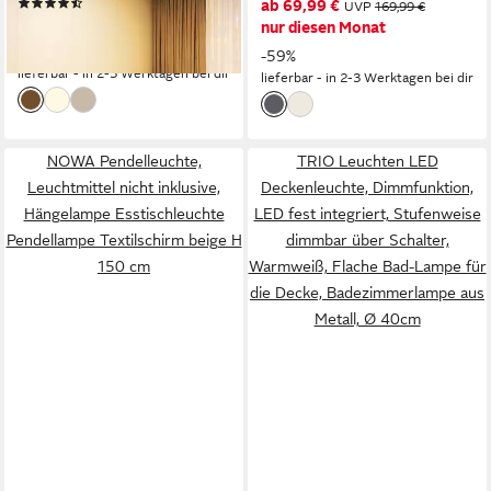
(30)
ab 69,99 €
UVP
169,99 €
integriert, Warmweiß
ab 9,99 €
23,99 €
nur diesen Monat
-58%
-59%
lieferbar - in 2-3 Werktagen bei dir
lieferbar - in 2-3 Werktagen bei dir
NOWA Pendelleuchte,
TRIO Leuchten LED
Leuchtmittel nicht inklusive,
Deckenleuchte, Dimmfunktion,
Hängelampe Esstischleuchte
LED fest integriert, Stufenweise
Pendellampe Textilschirm beige H
dimmbar über Schalter,
150 cm
Warmweiß, Flache Bad-Lampe für
die Decke, Badezimmerlampe aus
Metall, Ø 40cm