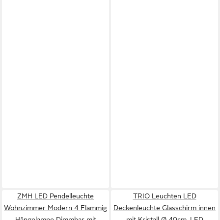
ZMH LED Pendelleuchte
TRIO Leuchten LED
Wohnzimmer Modern 4 Flammig
Deckenleuchte Glasschirm innen
Hängelampe Dimmbar mit
mit Kristall Ø 40cm, LED