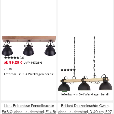
JUST LIGHT
EGLO
Deckenleuchte SAMIA, ohne
Hängeleuchte LUBENHAM
Leuchtmittel, Deckenlampe
Hängelampe, Stahl und Holz,
(3)
E27, IP20, Esszimmerlampe,
ab 89,25 €
UVP
147,26 €
Lampe, ohne Leuchtmittel,
-39%
(3)
Hängeleuchte, L90 x B20 x
lieferbar - in 3-4 Werktagen bei dir
ab 98,95 €
UVP
204,90 €
H110 cm, schwarz, braun,
-52%
3X28W exkl.
lieferbar - in 3-4 Werktagen bei dir
Licht-Erlebnisse Pendelleuchte
Brilliant Deckenleuchte Gwen,
FABIO, ohne Leuchtmittel, E14 B:
ohne Leuchtmittel, D 40 cm, E27,