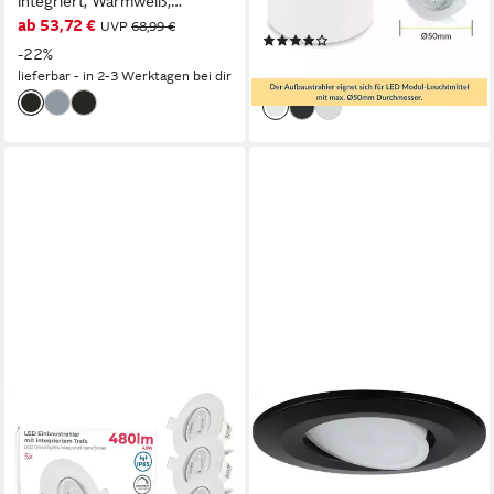
integriert, Warmweiß,
230V, LED wechselbar,
ab 53,72 €
Produktdatenblatt
Memoryfunktion
UVP
68,99 €
Warmweiß, LED
(1)
-22%
Deckenlampe, Deckenspot,
74,99 €
lieferbar - in 2-3 Werktagen bei dir
Deckenstrahler
lieferbar - in 3-4 Werktagen bei dir