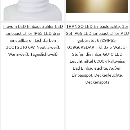
39,26 €
26,99 €
UVP
47,49 €
Modul für Bad, Dusche,
lieferbar - in 3-4 Werktagen bei dir
-17%
Einbauspots, Deckenstrahler,
lieferbar - in 2-3 Werktagen bei dir
Deckenlampe Badleuchte
linovum LED Einbaustrahler LED
TRANGO LED Einbauleuchte, 3er
Einbaustrahler IP65 LED drei
Set IP65 LED Einbaustrahler ALU
einstellbaren Lichtfarben
gebürstet 6729IP65-
3CCTGU10 6W, Neutralweiß,
039G6KSDAK inkl. 3x 5 Watt 3-
Warmweiß, Tageslichtweiß
Stufen dimmbar GU10 LED
Leuchtmittel 6000K kaltweiss
Bad Einbauleuchte, Außen
Einbauspot, Deckenleuchte,
Deckenspots