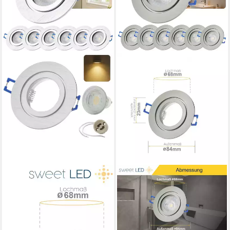
SWEET LED
SWEET LED
LED Einbaustrahler 6er Set
LED Einbaustrahler 6er Set
IP44 Bad Aluminium GU10
IP44 Feuchtraum
7W LED Spots 230V Alu-
Deckenspots chrom-
gebürstet, Leuchtmittel
gebürstet mit GU10 7W,