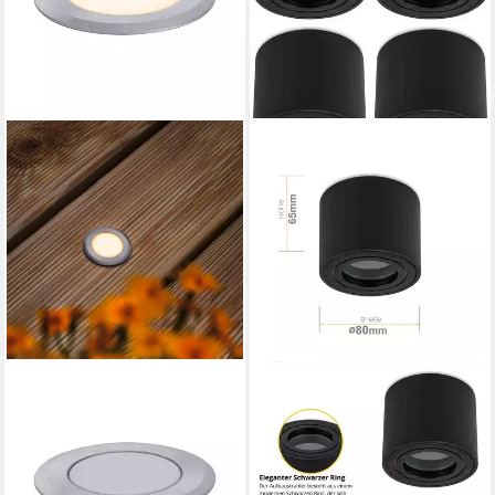
PAULMANN
SWEET LED
LED Einbauleuchte IP65 rund
Aufbauleuchte 4 stück Bad
50mm 2200K 2,2W 60lm
flach schwarz Aluminium IP44
230V Alu Kunststoff, Metall,
badezimmer deckenspots,
LED fest integriert,
ohne Leuchtmittel,