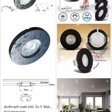
TRANGO
B.K.LICHT
LED Einbauleuchte, 3er Set
LED Einbaustrahler LED Bad-
6729IP65-031MCOBSD IP65
Einbauleuchten ultraflach
LED Einbaustrahler in
Terrasse Feuchtraum IP65,
Anthrazit matt inkl. 3x 5 Watt
getrennt schaltbar, LED fest
(3)
Produktdatenblatt