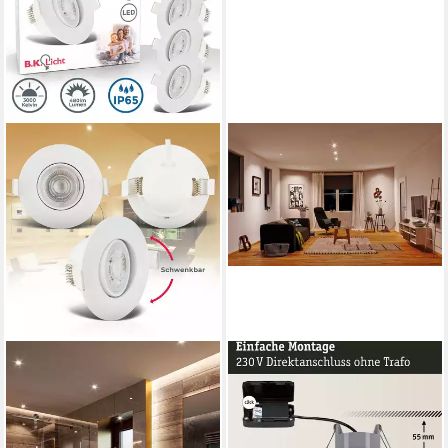
B.K.LICHT
PAULMANN
LED Einbaustrahler 5er Set
LED Einbauleuchte Calla
LED Bad-Einbauleuchten
10x680lm 4000K 6W 230V
230V flach dimmbar -
schwarz matt IP65, LED fest