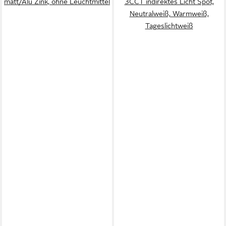
matt/Alu Zink, ohne Leuchtmittel
3CCT indirektes Licht Spot,
Neutralweiß, Warmweiß,
Tageslichtweiß