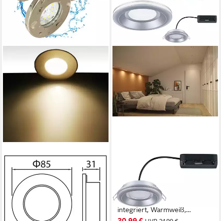
TRANGO
PAULMANN
LED Einbauleuchte, 3er Set
LED Einbauleuchte LED
IP65 LED Einbaustrahler
Einbauleuchte Sormus IP65
6729IP65-032GUSDAK in
rund 100mm, LED fest
Edelstahl gebürstet inkl. 3x 5
integriert, Warmweiß,
Produktdatenblatt
20,99 €