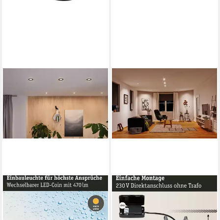
PAULMANN
PAULMANN
LED Einbauleuchte Nova Plus
LED Einbauleuchte Calla
1x6W 470lm 2700K Schwarz
1x680lm 4000K 6W 230V
matt/Alu, LED fest integriert,
schwarz matt, LED fest