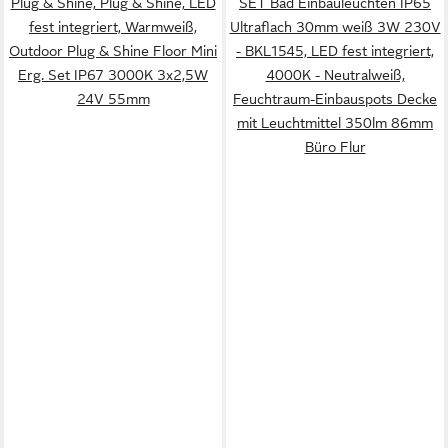
Plug & Shine, Plug & Shine, LED
SET Bad Einbauleuchten IP65
fest integriert, Warmweiß,
Ultraflach 30mm weiß 3W 230V
Outdoor Plug & Shine Floor Mini
- BKL1545, LED fest integriert,
Erg. Set IP67 3000K 3x2,5W
4000K - Neutralweiß,
24V 55mm
Feuchtraum-Einbauspots Decke
mit Leuchtmittel 350lm 86mm
Büro Flur