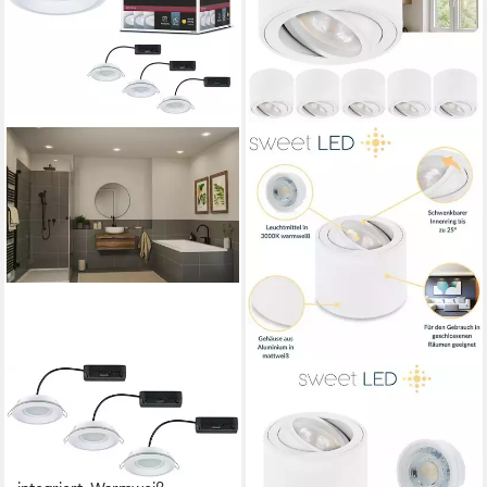
PAULMANN
SWEET LED
LED Einbauleuchte LED
LED Aufbaustrahler 6er Set
Einbauleuchte Sormus IP65
flache LED Aufbauspots -
rund 100mm, LED fest
rund & schwenkbar, 5 W,