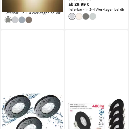
UVP
99,99 €
Modul für Bad, Dusche,
dimmbar 3000K warmweiß
ab 29,99 €
-46%
Einbauspots, Deckenstrahler,
Ultra Flach LED Modul, Bad,
lieferbar - in 3-4 Werktagen bei dir
lieferbar - in 3-4 Werktagen bei dir
Deckenlampe, Badleuchte
Dusche, Einbauspots,
Deckenstrahler, Deckenlamp