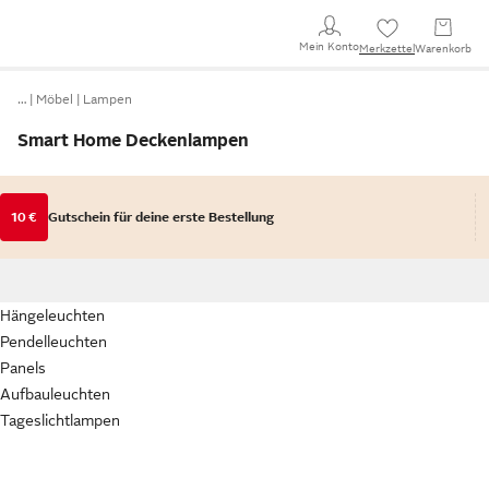
Mein Konto
Merkzettel
Warenkorb
…
Möbel
Lampen
Smart Home Deckenlampen
10 €
Gutschein für deine erste Bestellung
Hängeleuchten
Pendelleuchten
Panels
Aufbauleuchten
Tageslichtlampen