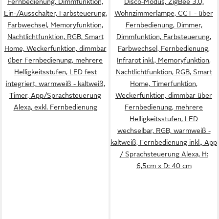
Fernbedienung, Dimmfunktion,
Disco-Modus, ZigBee 3.0,
Ein-/Ausschalter, Farbsteuerung,
Wohnzimmerlampe, CCT - über
Farbwechsel, Memoryfunktion,
Fernbedienung, Dimmer,
Nachtlichtfunktion, RGB, Smart
Dimmfunktion, Farbsteuerung,
Home, Weckerfunktion, dimmbar
Farbwechsel, Fernbedienung,
über Fernbedienung, mehrere
Infrarot inkl., Memoryfunktion,
Helligkeitsstufen, LED fest
Nachtlichtfunktion, RGB, Smart
integriert, warmweiß - kaltweiß,
Home, Timerfunktion,
Timer, App/Sprachsteuerung
Weckerfunktion, dimmbar über
Alexa, ‎‎‎‎exkl. Fernbedienung
Fernbedienung, mehrere
Helligkeitsstufen, LED
wechselbar, RGB, warmweiß -
kaltweiß, Fernbedienung inkl., App
/ Sprachsteuerung Alexa, H:
6,5cm x D: 40 cm