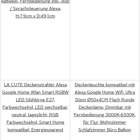
kaltweiß, Fernbedienung inkl., App
/ Sprachsteuerung Alexa,
H:7,9cm x D:49,1cm
LA CUTE Deckenstrahler Alexa
Deckenleuchte kompatibel mit
Google Home Wlan Smart RGBW
Alexa Google Home Wifi, Ultra
LED Glühbirne E27,
Dünn Ø50x4CM Flach Runde
Farbwechselnd, LED wechselbar,
Deckenlamp, Dimmbar mit
neutral, tageslicht, RGB,
Fernbedienung 3000K-6500K,
Farbwechselnd, Smart Home
für Flur Wohnzimmer
kompatibel, Energiesparend
Schlafzimmer Büro Balkon