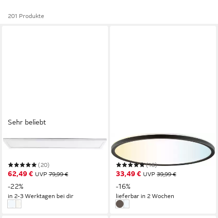
201 Produkte
Sehr beliebt
HANSEATIC
HANSEATIC
LED Panel DLP220A
LED Panel DLP220A
(20)
(18)
62,49 €
33,49 €
UVP
79,99 €
UVP
39,99 €
-22%
-16%
in 2-3 Werktagen bei dir
lieferbar in 2 Wochen
weiß
schwarz
schwarz
weiß