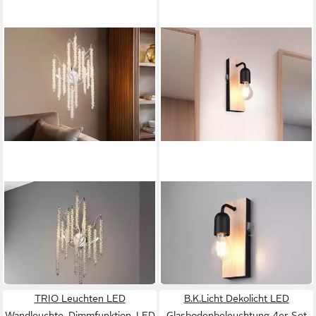
GLOBO LIGHTING
TRIO LEUCHTEN
LED Wandleuchte mit Glas
LED Spiegelleuchte
ab 25,49 €
Kristall Behang Höhe 60cm
UVP
47,98 €
96,99 €
UVP
129,97 €
-47%
-25%
in 4-5 Werktagen bei dir
lieferbar in 2 Wochen
TRIO Leuchten LED
B.K.Licht Dekolicht LED
Wandleuchte, Dimmfunktion, LED
Glasbodenbeleuchtung 4er Set