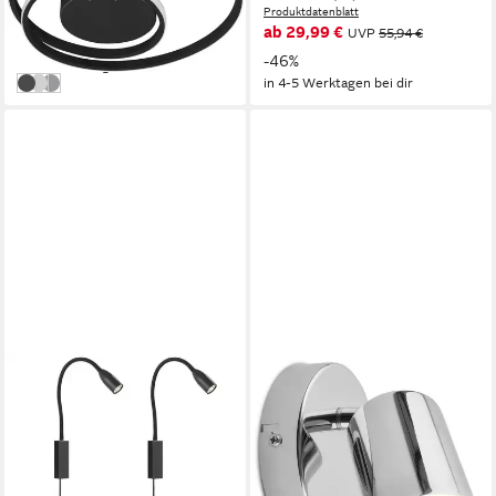
ab 51,35 €
Produktdatenblatt
UVP
90,99 €
ab 29,99 €
UVP
55,94 €
-44%
-46%
in 3-4 Werktagen bei dir
in 4-5 Werktagen bei dir
schwarz
weiß
titansilberfarben