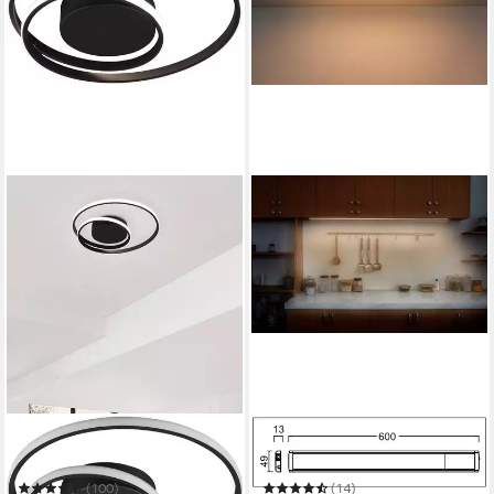
REALITY LEUCHTEN
TRANGO
LED Deckenleuchte Zibal
LED Unterbauleuchte
(100)
(14)