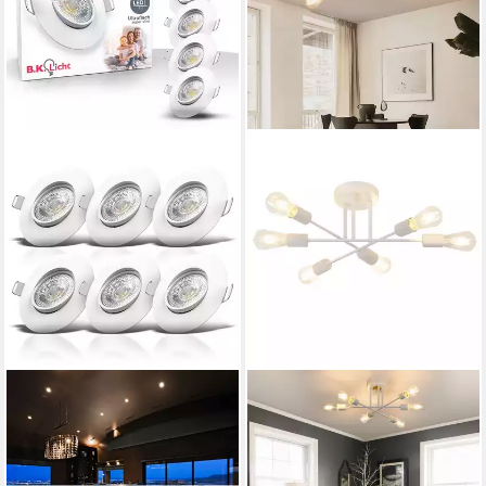
B.K.LICHT
ZMH
LED Einbaustrahler 6er SET
Deckenleuchte Deckenlampe
Einbauspots Ultra-flach
E27 für Wohnzimmer Retro
30mm schwenkbar 230V
Design, LED wechselbar,