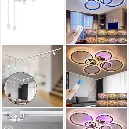
BRILONER LEUCHTEN
OYAJIA
LED Deckenleuchte
Deckenleuchte 46W LED
8014066B, LED wechselbar,
Deckenlampe RGB