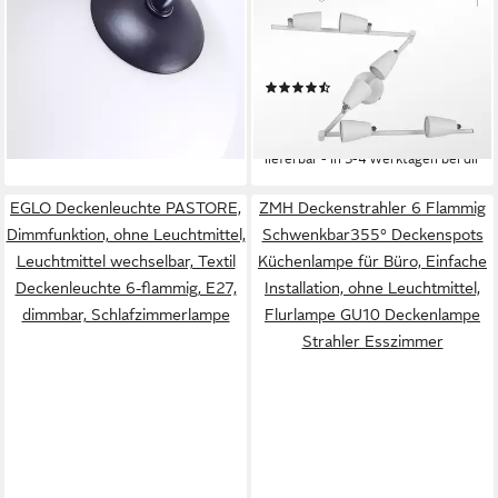
Schwarz/Weiß, ohne
Deckenstrahler, Nicht
Leuchtmittel, Deckenleuchte
Dimmbar, LED wechselbar,
99,99 €
Produktdatenblatt
im Retro/Vintage-Design
Warmweiß, Schwenkbar LED
(3)
lieferbar - in 2-3 Werktagen bei dir
(Schirme Ø 15 cm), 6 x E14
Deckenlampe Deckenspot
25,99 €
83,99 €
-69%
lieferbar - in 3-4 Werktagen bei dir
EGLO Deckenleuchte PASTORE,
ZMH Deckenstrahler 6 Flammig
Dimmfunktion, ohne Leuchtmittel,
Schwenkbar355° Deckenspots
Leuchtmittel wechselbar, Textil
Küchenlampe für Büro, Einfache
Deckenleuchte 6-flammig, E27,
Installation, ohne Leuchtmittel,
dimmbar, Schlafzimmerlampe
Flurlampe GU10 Deckenlampe
Strahler Esszimmer