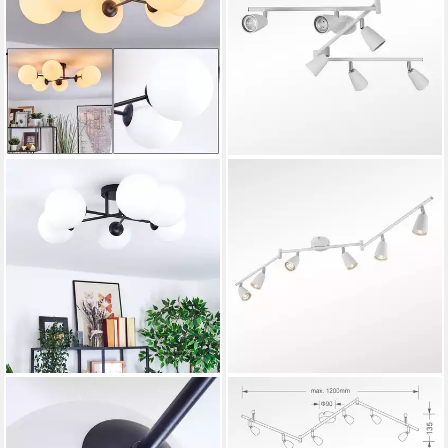
HOFSTEIN
IMPTS
Deckenleuchte Deckenlampe
LED Deckenspots
aus Metall/Milchglas in
Deckenleuchte Spotleuchte