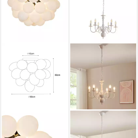
QAZQA
LUX.PRO
Deckenleuchte Uvas, ohne
Kronleuchter, ohne
Leuchtmittel, Warmweiß,
Leuchtmittel, »Berkeley« 6-