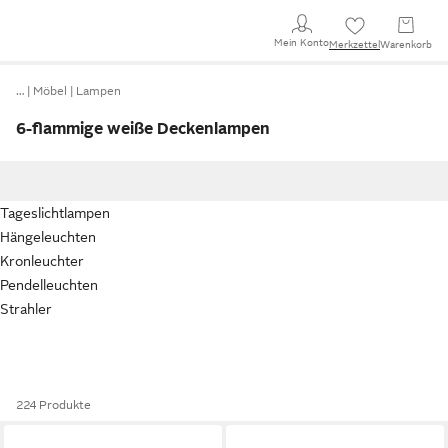
Mein Konto
Merkzettel
Warenkorb
…
Möbel
Lampen
6-flammige weiße Deckenlampen
Tageslichtlampen
Hängeleuchten
Kronleuchter
Pendelleuchten
Strahler
224 Produkte