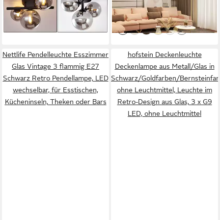
79,99 €
UVP
104,90 €
350° Morden Spots für
-52%
-24%
lieferbar - in 2-3 Werktagen bei dir
Hotellobby Schlafzimmer Flur
lieferbar - in 2-3 Werktagen bei dir
+1
Küche
Nettlife Pendelleuchte Esszimmer
hofstein Deckenleuchte
Glas Vintage 3 flammig E27
Deckenlampe aus Metall/Glas in
Schwarz Retro Pendellampe, LED
Schwarz/Goldfarben/Bernsteinfar
wechselbar, für Esstischen,
ohne Leuchtmittel, Leuchte im
Kücheninseln, Theken oder Bars
Retro-Design aus Glas, 3 x G9
LED, ohne Leuchtmittel