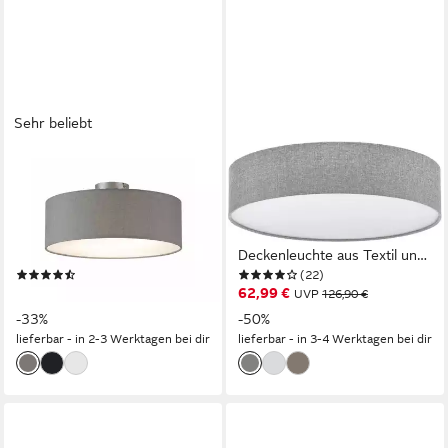
Sehr beliebt
MEINEWUNSCHLEUCHTE
EGLO
Deckenleuchte mit Stoff
Deckenleuchte PASTERI,
Lampenschirm Grau Braun Ø
ohne Leuchtmittel,
40cm, ohne Leuchtmittel,
Leuchtmittel wechselbar,
Stoff-Lampe, gemütliche
Deckenleuchte aus Textil und
(197)
(22)
Deckenlampe, E14
Kunststoff, Flurlampe Decke,
ab 39,99 €
62,99 €
UVP
59,99 €
UVP
126,90 €
Schlafzimmerlampe rund
E27, Ø 57 cm
-33%
-50%
lieferbar - in 2-3 Werktagen bei dir
lieferbar - in 3-4 Werktagen bei dir