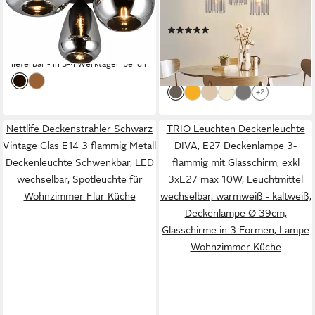
10W, Leuchtmittel
Leuchtmittel, moderne
(2)
ab 90,54 €
wechselbar, warmweiß -
UVP
152,99 €
Pendelleuchte
63,34 €
93,99 €
kaltweiß, Ø 49 cm Höhe 25
-41%
höhenverstellbar für
-33%
lieferbar - in 3-4 Werktagen bei dir
cm, spiegelnde Glas
Esszimmer Bar, Hotel
lieferbar - in 2-3 Werktagen bei dir
Lampenschirme in 3
+2
modernen Formen
Nettlife Deckenstrahler Schwarz
TRIO Leuchten Deckenleuchte
Vintage Glas E14 3 flammig Metall
DIVA, E27 Deckenlampe 3-
Deckenleuchte Schwenkbar, LED
flammig mit Glasschirm, exkl
wechselbar, Spotleuchte für
3xE27 max 10W, Leuchtmittel
Wohnzimmer Flur Küche
wechselbar, warmweiß - kaltweiß,
Deckenlampe Ø 39cm,
Glasschirme in 3 Formen, Lampe
Wohnzimmer Küche