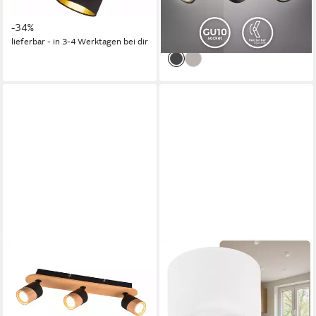
44,10 €
ab 26,99 €
UVP
66,99 €
UVP
41,99 €
Fassung GU10 Retro-Design
-34%
-36%
Wohnzimmer
lieferbar - in 3-4 Werktagen bei dir
lieferbar - in 2-3 Werktagen bei dir
TRIO LEUCHTEN
SWEET LED
LED Deckenstrahler,
LED Aufbaustrahler 6er Set
Dimmfunktion, LED
flache LED Aufbauspots -
wechselbar, warmweiß, innen,
rund & schwenkbar, 5 W,