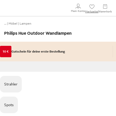
Mein Konto
Merkzettel
Warenkorb
…
Möbel
Lampen
Philips Hue Outdoor Wandlampen
10 €
Gutschein für deine erste Bestellung
Strahler
Spots