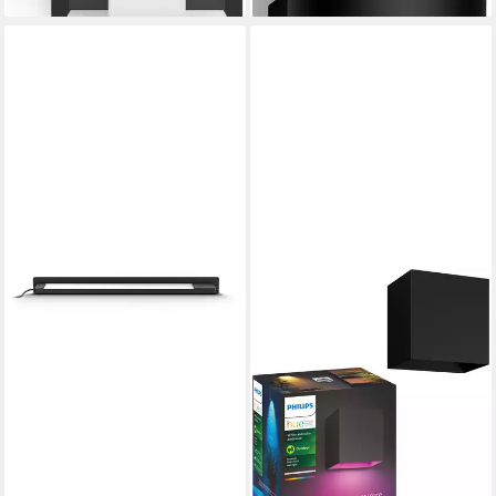
Farbsteuerung, Farbwechsel,
einstellbar, Memoryfunktion,
Memory, nach Trennung vom
Nachtlichtfunktion, RGB,
Netz, Nachtlichtfunktion, RGB,
Smart Home, Timerfunktion,
Smart Home, Timerfunktion,
dimmbar über Fernbedienung,
Weckerfunktion, dimmbar
erweiterbar, mehrere
über Fernbedienung, mehrere
Helligkeitsstufen, LED fest
Helligkeitsstufen, LED fest
integriert, RGB, Outdoor
integriert, Farbwechsler, RGB,
warmweiß - kaltweiß,
Steuerbar per App und
Stimme, Smart Home fähig,
Farbfähig und Weißtöne