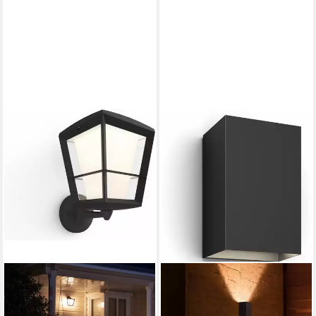
dimmbar über Fernbedienung,
erweiterbar, mehrere
Helligkeitsstufen, LED fest
integriert, RGB, Outdoor