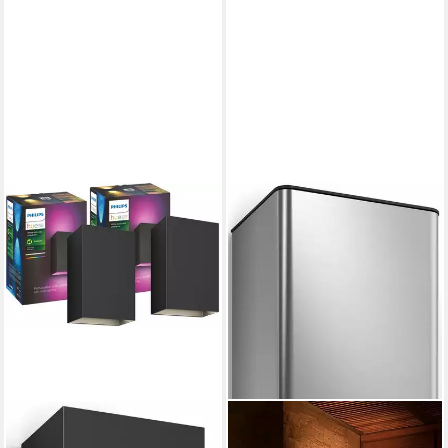
Netz, Nachtlichtfunktion, RGB,
Smart Home, Timerfunktion,
Weckerfunktion, dimmbar
über Fernbedienung, mehrere
Helligkeitsstufen, LED fest
integriert, Farbwechsler, RGB,
warmweiß - kaltweiß,
Steuerbar per App und
Stimme, Smart Home fähig,
Farbfähig und Weißtöne