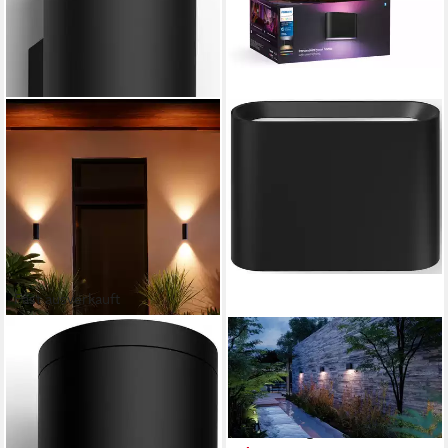
Fast ausverkauft
PHILIPS HUE
PHILIPS HUE
Außen-Wandleuchte White &
Außen-Wandleuchte Outdoor
Color Ambiance Appear
White & Color Ambiance
Wandleuchte rund schwarz,
Dymera Wandleuchte
Abschaltautomatik, Bluetooth,
zweistrahlig,