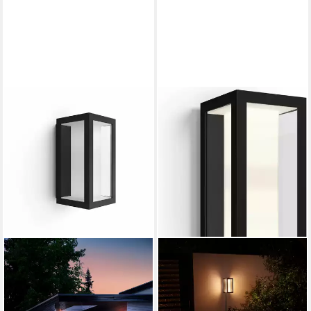
Weckerfunktion, dimmbar
erweiterbar, mehrere
über Fernbedienung, mehrere
Helligkeitsstufen, LED
Helligkeitsstufen, LED fest
wechselbar, RGB, Outdoor
integriert, Farbwechsler, RGB,
warmweiß - kaltweiß,
Steuerbar per App und
Stimme, Smart Home fähig,
Farbfähig und Weißtöne