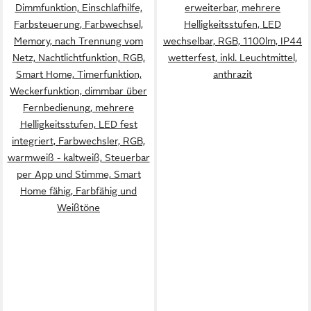
Dimmfunktion, Einschlafhilfe,
erweiterbar, mehrere
Helligkeitsstufen, LED fest
erweiterbar, mehrere
Farbsteuerung, Farbwechsel,
Helligkeitsstufen, LED
integriert, Farbwechsler, RGB,
Helligkeitsstufen, LED fest
Memory, nach Trennung vom
wechselbar, RGB, 1100lm, IP44
warmweiß - kaltweiß,
integriert, Farbwechsler, RGB,
Netz, Nachtlichtfunktion, RGB,
wetterfest, inkl. Leuchtmittel,
Steuerbar per App und
warmweiß - kaltweiß,
Smart Home, Timerfunktion,
anthrazit
Stimme, Smart Home fähig,
Steuerbar per App und
Weckerfunktion, dimmbar über
Farbfähig und Weißtöne
Stimme, Smart Home fähig,
Fernbedienung, mehrere
Farbfähig und Weißtöne
Helligkeitsstufen, LED fest
integriert, Farbwechsler, RGB,
warmweiß - kaltweiß, Steuerbar
per App und Stimme, Smart
Home fähig, Farbfähig und
Weißtöne