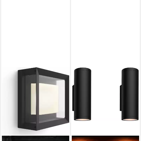
Nachtlichtfunktion, RGB,
einstellbar, Memoryfunktion,
Smart Home, Timerfunktion,
Nachtlichtfunktion, RGB,
dimmbar über Fernbedienung,
Smart Home, Timerfunktion,
erweiterbar, mehrere
dimmbar über Fernbedienung,
Helligkeitsstufen, LED fest
erweiterbar, mehrere
integriert, RGB, Erweiterung
Helligkeitsstufen, LED
für Niedervolt-System für
wechselbar, RGB, einstrahlig
Outdoor ohne Netzteil