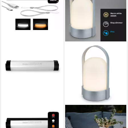
DELPHIN.SK
BRILONER LEUCHTEN
Außen-Deckenleuchte
Tischleuchte LED Tischlampe
LightBAR Biwakleuchte mit
Warmweiß Akku dimmbar