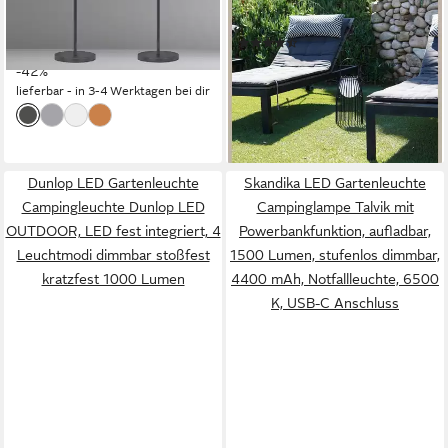
integriert, Warmweiß, RGB
Helligkeitsstufen, LED fest
(2)
118,99 €
Farbwechsler, 2er SET
UVP
203,80 €
integriert, Warmweiß,
74,99 €
UVP
99,99 €
Outdoor ohne Strom-Kabel
-42%
kabellose Outdoor
-25%
lieferbar - in 3-4 Werktagen bei dir
mit Akku & Ladestation
Stehleuchte
lieferbar - in 4-5 Werktagen bei dir
Dunlop LED Gartenleuchte
Skandika LED Gartenleuchte
Campingleuchte Dunlop LED
Campinglampe Talvik mit
OUTDOOR, LED fest integriert, 4
Powerbankfunktion, aufladbar,
Leuchtmodi dimmbar stoßfest
1500 Lumen, stufenlos dimmbar,
kratzfest 1000 Lumen
4400 mAh, Notfallleuchte, 6500
K, USB-C Anschluss