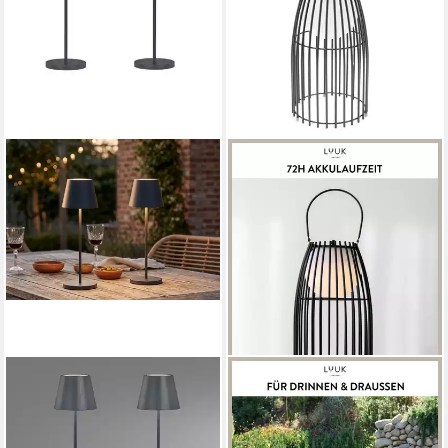
EASY! BY FHL
LUUK LIFESTYLE
LED Außen-Tischleuchte,
LED Außen-Stehlampe,
USB-Anschluss mit
Ein-/Ausschalter,
Ladefunktion, LED fest
Dimmfunktion, mehrere