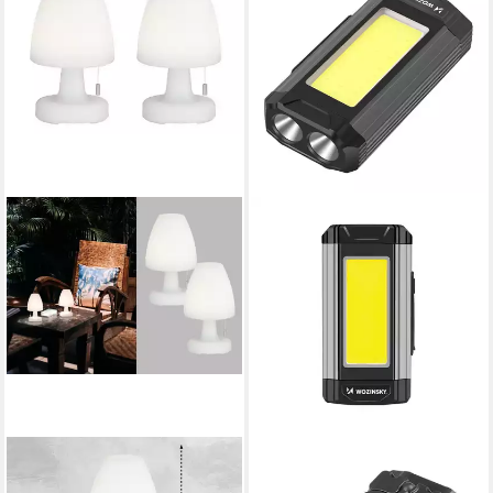
EASY! BY FHL
WOZINSKY
LED Außen-Tischleuchte,
LED Arbeitsleuchte WLR-